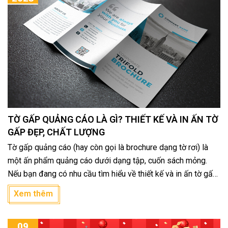
TỜ GẤP QUẢNG CÁO LÀ GÌ? THIẾT KẾ VÀ IN ẤN TỜ
GẤP ĐẸP, CHẤT LƯỢNG
Tờ gấp quảng cáo (hay còn gọi là brochure dạng tờ rơi) là
một ấn phẩm quảng cáo dưới dạng tập, cuốn sách mỏng.
Nếu bạn đang có nhu cầu tìm hiểu về thiết kế và in ấn tờ gấp,
hãy tham khảo bài viết dưới đây.
Xem thêm
09