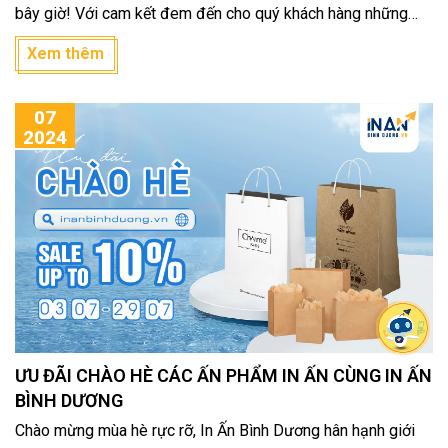
bây giờ! Với cam kết đem đến cho quý khách hàng những
sản phẩm chất lượng và dịch vụ tận tình, chúng tôi hân hạnh
Xem thêm
giới thiệu đến bạn những lựa chọn đa dạng và phù hợp nhất.
07
2024
ƯU ĐÃI CHÀO HÈ CÁC ẤN PHẨM IN ẤN CÙNG IN ẤN
BÌNH DƯƠNG
Chào mừng mùa hè rực rỡ, In Ấn Bình Dương hân hạnh giới