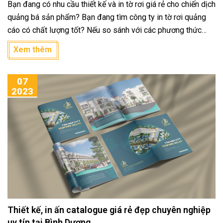
Bạn đang có nhu cầu thiết kế và in tờ rơi giá rẻ cho chiến dịch
quảng bá sản phẩm? Bạn đang tìm công ty in tờ rơi quảng
cáo có chất lượng tốt? Nếu so sánh với các phương thức
quảng cáo khác thì in tờ rơi là kênh quảng cáo sản phẩm
Xem thêm
hiệu quả lại ít tốn kém. In tờ rơi giúp truyền tải hình ảnh và
thông điệp sản phẩm đến tận tay người mua hàng một cách
07
trực quan, nhanh chóng.
2023
Thiết kế, in ấn catalogue giá rẻ đẹp chuyên nghiệp
uy tín tại Bình Dương