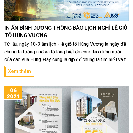
IN ẤN BÌNH DƯƠNG THÔNG BÁO LỊCH NGHỈ LỄ GIỖ
TỔ HÙNG VƯƠNG
Từ lâu, ngày 10/3 âm lịch - lễ giỗ tổ Hùng Vương là ngày để
chúng ta tưởng nhớ và tỏ lòng biết ơn công lao dựng nước
của các Vua Hùng. Đây cũng là dịp để chúng ta tìm hiểu và tự
hào về nguồn cội, về dân tộc và tổ tiên.
Xem thêm
06
2021