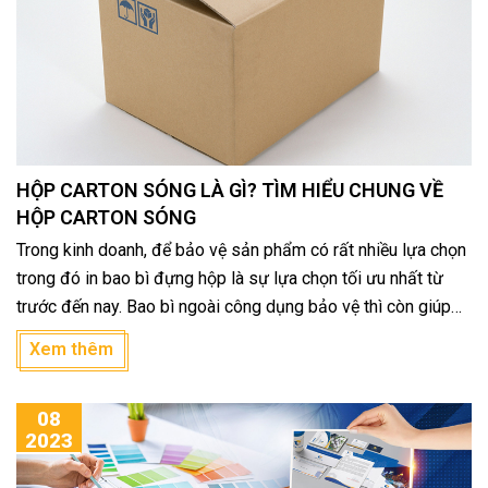
HỘP CARTON SÓNG LÀ GÌ? TÌM HIỂU CHUNG VỀ
HỘP CARTON SÓNG
Trong kinh doanh, để bảo vệ sản phẩm có rất nhiều lựa chọn
trong đó in bao bì đựng hộp là sự lựa chọn tối ưu nhất từ
trước đến nay. Bao bì ngoài công dụng bảo vệ thì còn giúp
thu hút khách hàng, tăng nhận diện thương hiệu. Hộp carton
Xem thêm
sóng là một loại bao bì điển hình có thể làm tốt nhất cả
nhiệm vụ này. Cùng tìm hiểu chi tiết về hộp carton sóng cũng
08
như các dự án nổi bật In Ấn Bình Dương đã thực hiện trong
2023
bài viết dưới đây!