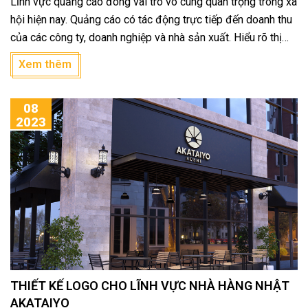
Lĩnh vực quảng cáo đóng vai trò vô cùng quan trọng trong xã
hội hiện nay. Quảng cáo có tác động trực tiếp đến doanh thu
của các công ty, doanh nghiệp và nhà sản xuất. Hiểu rõ thị
trường hiện nay, nhiều công ty quảng cáo đã được mở ra để
Xem thêm
đáp ứng nhu cầu của khách hàng. Bạn đang tìm kiếm một
công ty quảng cáo uy tín tại Bình Dương? Dưới đây là danh
08
sách 5 công ty quảng cáo tốt nhất tại Bình Dương do In Ấn
2023
Bình Dương nghiên cứu và thu thập.
THIẾT KẾ LOGO CHO LĨNH VỰC NHÀ HÀNG NHẬT
AKATAIYO