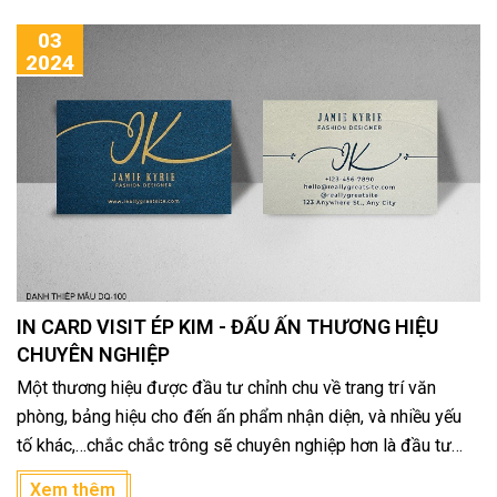
03
2024
IN CARD VISIT ÉP KIM - ĐẤU ẤN THƯƠNG HIỆU
CHUYÊN NGHIỆP
Một thương hiệu được đầu tư chỉnh chu về trang trí văn
phòng, bảng hiệu cho đến ấn phẩm nhận diện, và nhiều yếu
tố khác,…chắc chắc trông sẽ chuyên nghiệp hơn là đầu tư
một cách sơ xài. Vì thế đó là lí do nhiều doanh nghiệp, cá
Xem thêm