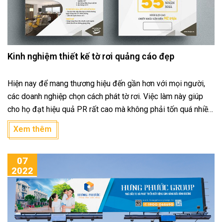
Kinh nghiệm thiết kế tờ rơi quảng cáo đẹp
Hiện nay để mang thương hiệu đến gần hơn với mọi người,
các doanh nghiệp chọn cách phát tờ rơi. Việc làm này giúp
cho họ đạt hiệu quả PR rất cao mà không phải tốn quá nhiều
chi phí. Do vậy nhu cầu về thiết kế cũng như in ấn tờ rơi trở
Xem thêm
thành tâm điểm thu hút hơn bao giờ hết. Tuy nhiên thiết kế tờ
rơi quảng cáo như thế nào để có một ấn phẩm đẹp và phù
07
hợp với nhóm đối tượng khách hàng? Chắc hẳn đây vẫn là
2022
câu hỏi đang chờ lời giải đáp.