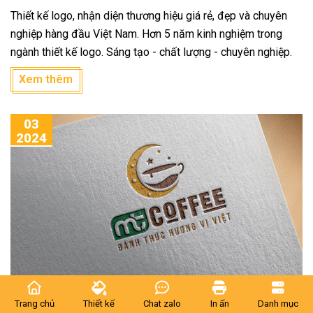
Thiết kế logo, nhận diện thương hiệu giá rẻ, đẹp và chuyên
nghiệp hàng đầu Việt Nam. Hơn 5 năm kinh nghiệm trong
ngành thiết kế logo. Sáng tạo - chất lượng - chuyên nghiệp.
Xem thêm
03
2024
THIẾT KẾ LOGO MT COFFEE CỦA HÀNG COFFEE
Trang chủ
Thiết kế
Chat zalo
In ấn
Danh mục