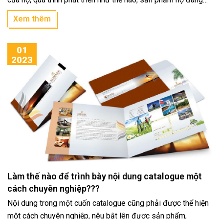
cung cấp là gì, những dịch vụ nào đang được tiến hành,...
Xem thêm
Trong bài viết này chúng tôi xin đưa ra những tiêu chí cần có
để làm một catalogue chuyên nghiệp như thế nào.
01
2023
Làm thế nào để trình bày nội dung catalogue một
cách chuyên nghiệp???
Nội dung trong một cuốn catalogue cũng phải được thể hiện
một cách chuyên nghiệp, nêu bật lên được sản phẩm,