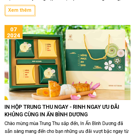
chúng tôi sẽ giúp bạn tìm ra địa chỉ phù hợp!
Xem thêm
07
2024
IN HỘP TRUNG THU NGAY - RINH NGAY ƯU ĐÃI
KHỦNG CÙNG IN ẤN BÌNH DƯƠNG
Chào mừng mùa Trung Thu sắp đến, In Ấn Bình Dương đã
sẵn sàng mang đến cho bạn những ưu đãi vượt bậc ngay từ