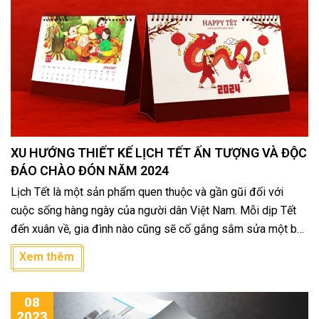
XU HƯỚNG THIẾT KẾ LỊCH TẾT ẤN TƯỢNG VÀ ĐỘC
ĐÁO CHÀO ĐÓN NĂM 2024
Lịch Tết là một sản phẩm quen thuộc và gần gũi đối với
cuộc sống hàng ngày của người dân Việt Nam. Mỗi dịp Tết
đến xuân về, gia đình nào cũng sẽ cố gắng sắm sửa một bộ
lịch mới. Đây là một nét văn hóa cổ truyền đẹp cần lưu giữ,
Xem thêm
ngoài ra, sắm lịch dịp cuối năm hay chính là mua không khí
Tết về nhà, giúp không gian sống của gia đình trở nên ấm áp
08
và sặc sỡ hơn.
2023