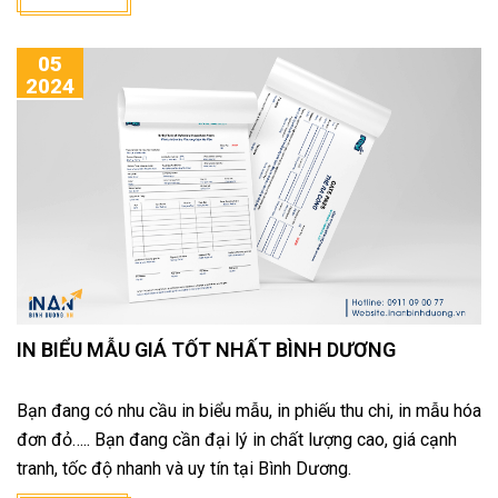
nhân quan tâm đến hình ảnh thương hiệu hơn. In card visit ép
kim cũng là một phương pháp đầu tư xây dựng hình ảnh quy
05
mô hơn.
2024
IN BIỂU MẪU GIÁ TỐT NHẤT BÌNH DƯƠNG
Bạn đang có nhu cầu in biểu mẫu, in phiếu thu chi, in mẫu hóa
đơn đỏ….. Bạn đang cần đại lý in chất lượng cao, giá cạnh
tranh, tốc độ nhanh và uy tín tại Bình Dương.