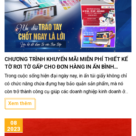
CHƯƠNG TRÌNH KHUYẾN MÃI MIỄN PHÍ THIẾT KẾ
TỜ RƠI TỜ GẤP CHO ĐƠN HÀNG IN ẤN BÌNH
DƯƠNG
Trong cuộc sống hiện đại ngày nay, in ấn túi giấy không chỉ
có chức năng chứa đựng hay bảo quản sản phẩm, mà nó
còn trở thành công cụ giúp các doanh nghiệp kinh doanh ở
nhiều lĩnh vực tạo thiện cảm với khách hàng, gia tăng độ
Xem thêm
nhận diện thương hiệu nhờ mẫu mã độc đáo, đa dạng và gửi
gắm những câu chuyện, thông điệp ý nghĩa.
08
2023