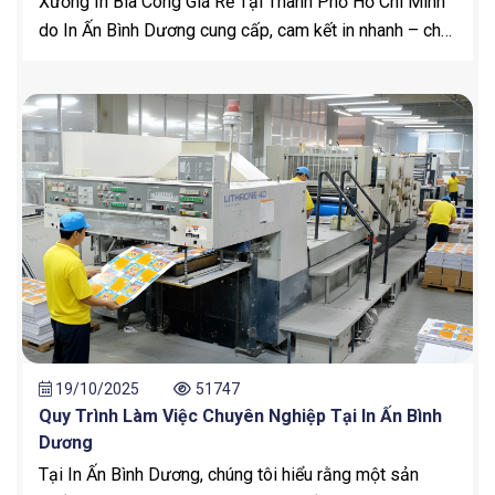
Xưởng In Bìa Còng Giá Rẻ Tại Thành Phố Hồ Chí Minh
do In Ấn Bình Dương cung cấp, cam kết in nhanh – chất
lượng cao – giá tận xưởng. Hỗ trợ thiết kế miễn phí và
giao hàng toàn TP.HCM.
19/10/2025
51747
Quy Trình Làm Việc Chuyên Nghiệp Tại In Ấn Bình
Dương
Tại In Ấn Bình Dương, chúng tôi hiểu rằng một sản