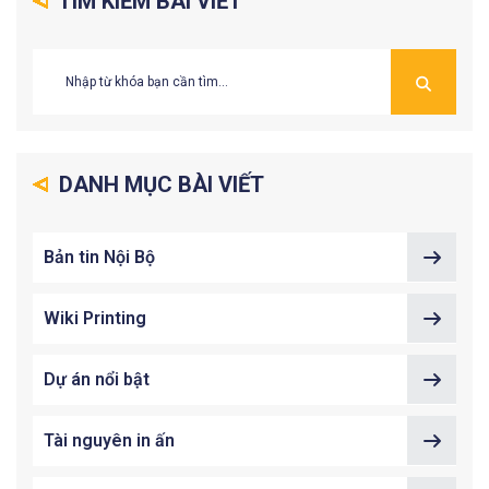
TÌM KIẾM BÀI VIẾT
chung” TDMU.
DANH MỤC BÀI VIẾT
Bản tin Nội Bộ
Wiki Printing
Dự án nổi bật
Tài nguyên in ấn