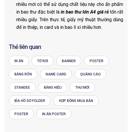
nhiều mới có thể sử dụng chất liệu này cho ấn phẩm
in bao thư đặc biệt là
in bao thư lớn A4 giá rẻ
tốn rất
nhiều giấy. Trên thực tế, giấy mỹ thuật thường dùng
để in thiệp, in card và in bao lì xì nhiều hơn.
Thẻ liên quan
IN ẤN
TỜ RƠI
BANNER
POSTER
BĂNG RÔN
NAME CARD
QUẢNG CÁO
STANDEE
BẢNG HIỆU
THƯ MỜI
BÌA HỒ SƠ FOLDER
HỢP ĐỒNG MUA BÁN
POSTER
IN ẤN POSTER