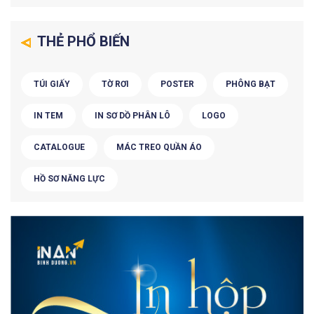
THẺ PHỔ BIẾN
TÚI GIẤY
TỜ RƠI
POSTER
PHÔNG BẠT
IN TEM
IN SƠ DỒ PHÂN LÔ
LOGO
CATALOGUE
MÁC TREO QUẦN ÁO
HỒ SƠ NĂNG LỰC