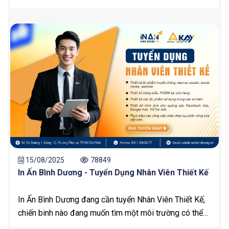
gửi lời cảm ơn chân thành đến tất cả Quý Khách hàng &
Đối tác đã luôn tin tưởng, đồng hành cùng chúng tôi
trong suốt thời gian qua.
15/08/2025
78849
In Ấn Bình Dương - Tuyển Dụng Nhân Viên Thiết Kế
In Ấn Bình Dương đang cần tuyển Nhân Viên Thiết Kế,
chiến binh nào đang muốn tìm một môi trường có thể
thỏa sức thể hiện bản thân, apply ngay nhé !!!