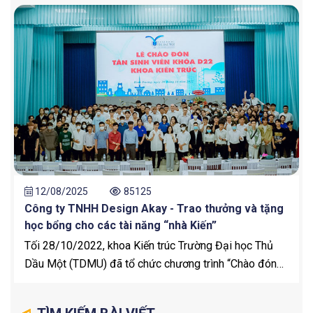
12/08/2025
85125
Công ty TNHH Design Akay - Trao thưởng và tặng
học bổng cho các tài năng “nhà Kiến”
Tối 28/10/2022, khoa Kiến trúc Trường Đại học Thủ
Dầu Một (TDMU) đã tổ chức chương trình “Chào đón
tân sinh viên khóa 2022”, nhằm truyền năng lượng cho
các "tân binh" khi khởi đầu hành trình mới tại “ngôi nhà