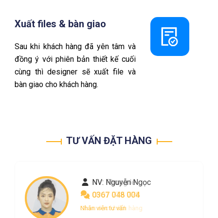
Xuất files & bàn giao
Sau khi khách hàng đã yên tâm và
đồng ý với phiên bản thiết kế cuối
cùng thì designer sẽ xuất file và
bàn giao cho khách hàng.
TƯ VẤN ĐẶT HÀNG
NV: Nguyễn Ngọc
NV: Phong le
0367 048 004
0901 775 778
Nhân viên tư vấn
Chăm sóc khách hàng