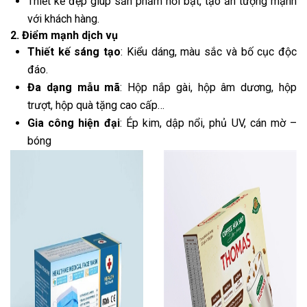
Thiết kế đẹp giúp sản phẩm nổi bật, tạo ấn tượng mạnh
với khách hàng.
2. Điểm mạnh dịch vụ
Thiết kế sáng tạo
: Kiểu dáng, màu sắc và bố cục độc
đáo.
Đa dạng mẫu mã
: Hộp nắp gài, hộp âm dương, hộp
trượt, hộp quà tặng cao cấp…
Gia công hiện đại
: Ép kim, dập nổi, phủ UV, cán mờ –
bóng