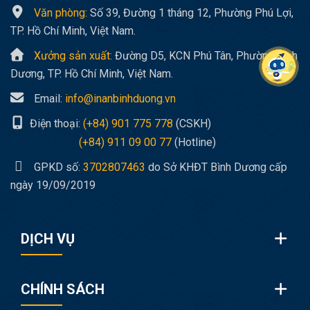
Văn phòng:
Số 39, Đường 1 tháng 12, Phường Phú Lợi,
TP. Hồ Chí Minh, Việt Nam.
Xưởng sản xuất:
Đường D5, KCN Phú Tân, Phường Bình
Dương, TP. Hồ Chí Minh, Việt Nam.
Email:
info@inanbinhduong.vn
Điện thoại:
(+84) 901 775 778
(CSKH)
(+84) 911 09 00 77
(Hotline)
GPKD số:
3702807463
do Sở KHĐT Bình Dương cấp
ngày 19/09/2019
DỊCH VỤ
CHÍNH SÁCH