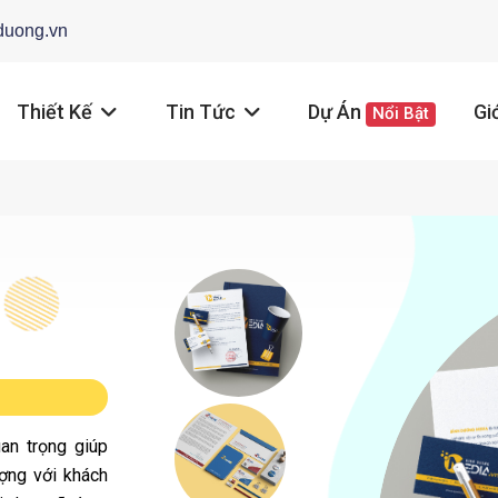
duong.vn
Thiết Kế
Tin Tức
Dự Án
Gi
Nổi Bật
an trọng giúp
ợng với khách