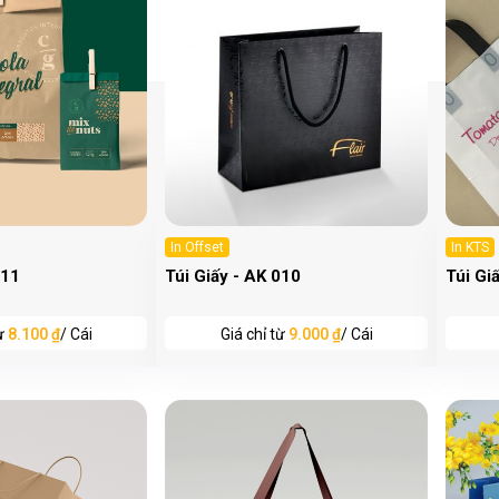
In Offset
In KTS
011
Túi Giấy - AK 010
Túi Gi
từ
8.100 ₫
/ Cái
Giá chỉ từ
9.000 ₫
/ Cái