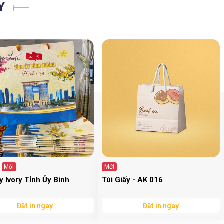
ẤY
Mới
Mới
ấy Ivory Tỉnh Ủy Bình
Túi Giấy - AK 016
Đặt in ngay
Đặt in ngay