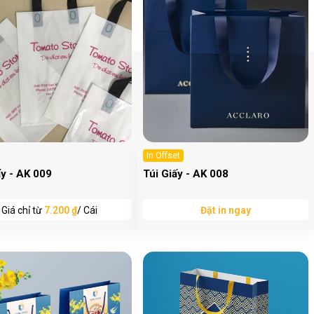
In Offset
ấy - AK 009
Túi Giấy - AK 008
Giá chỉ từ
7.200 ₫
/ Cái
Đặt in ngay