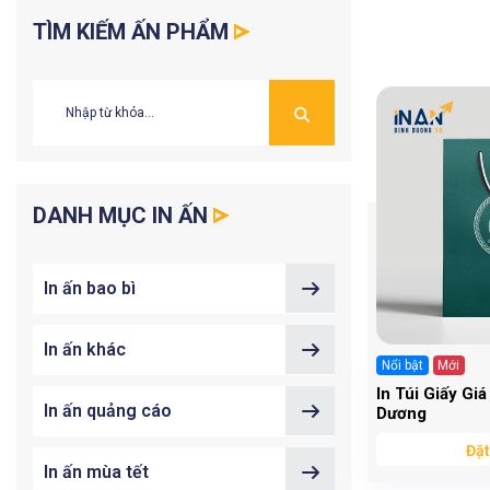
TÌM KIẾM ẤN PHẨM
DANH MỤC IN ẤN
In ấn bao bì
In ấn khác
Nổi bật
Mới
In Túi Giấy Giá
In ấn quảng cáo
Dương
Đặt
In ấn mùa tết