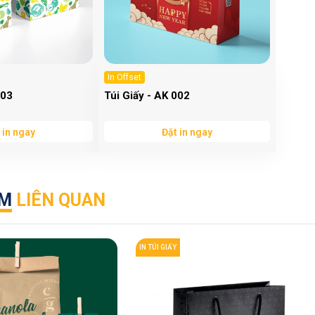
In Offset
003
Túi Giấy - AK 002
 in ngay
Đặt in ngay
ẨM
LIÊN QUAN
IN TÚI GIẤY