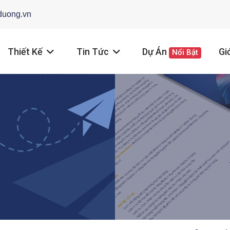
duong.vn
Thiết Kế
Tin Tức
Dự Án
Gi
Nổi Bật