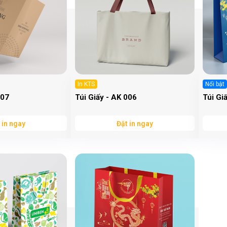
In KTS
Nổi bật
007
Túi Giấy - AK 006
Túi Gi
 in ngay
Đặt in ngay