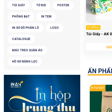
TÚI GIẤY
TỜ RƠI
POSTER
PHÔNG BẠT
IN TEM
In Offset
IN SƠ DỒ PHÂN LÔ
LOGO
Túi Giấy - AK 
CATALOGUE
Đặt
MÁC TREO QUẦN ÁO
HỒ SƠ NĂNG LỰC
ẤN PH
IN TÚI GIẤY
IN TÚI GIẤY