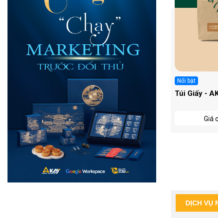
In KTS
Nổi bật
Túi Giấy - AK 006
Túi Giấy - A
Đặt in ngay
Giá 
DỊCH VỤ 