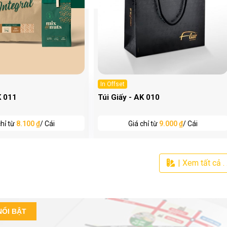
In Offset
K 011
Túi Giấy - AK 010
chỉ từ
8.100 ₫
/ Cái
Giá chỉ từ
9.000 ₫
/ Cái
| Xem tất cả . .
NỔI BẬT