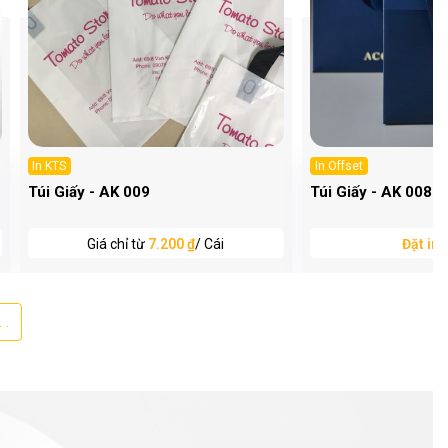
In KTS
In Offset
Túi Giấy - AK 009
Túi Giấy - AK 008
Giá chỉ từ
7.200 ₫
/ Cái
Đặt in 
 .