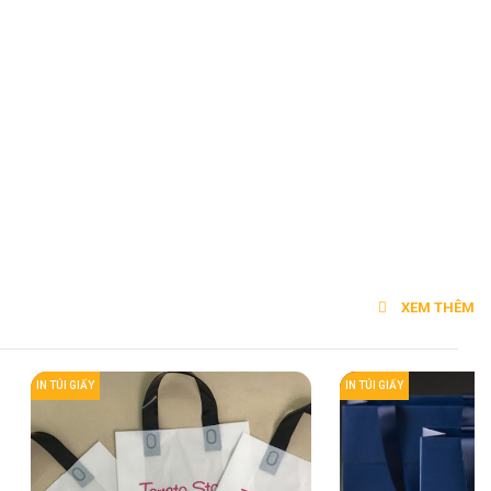
XEM THÊM
IN TÚI GIẤY
IN TÚI GIẤY