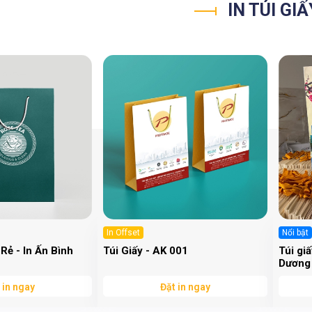
IN TÚI GI
In Offset
Nổi bật
 Rẻ - In Ấn Bình
Túi Giấy - AK 001
Túi gi
Dương
 in ngay
Đặt in ngay