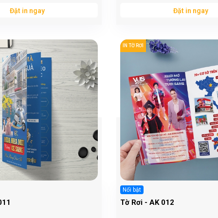
Đặt in ngay
Đặt in ngay
IN TỜ RƠI
Nổi bật
011
Tờ Rơi - AK 012