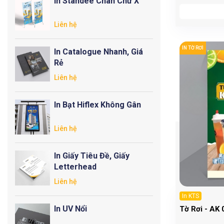
In Standee Chân Chữ X
Liên hệ
IN TỜ RƠI
In Catalogue Nhanh, Giá
Rẻ
Liên hệ
In Bạt Hiflex Không Gân
Liên hệ
In Giấy Tiêu Đề, Giấy
Letterhead
Liên hệ
In KTS
In UV Nổi
Tờ Rơi - AK 