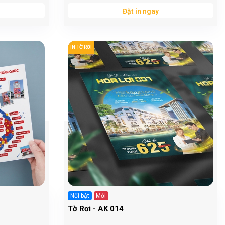
Đặt in ngay
IN TỜ RƠI
Nổi bật
Mới
Tờ Rơi - AK 014