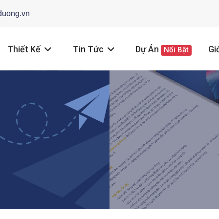
duong.vn
Thiết Kế
Tin Tức
Dự Án
Gi
Nổi Bật