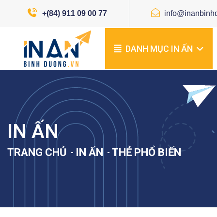
+(84) 911 09 00 77
info@inanbinh
DANH MỤC IN ẤN
IN ẤN
TRANG CHỦ
IN ẤN
THẺ PHỔ BIẾN
-
-