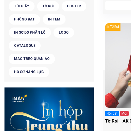
TÚI GIẤY
TỜ RƠI
POSTER
PHÔNG BẠT
IN TEM
IN TỜ RƠI
IN SƠ DỒ PHÂN LÔ
LOGO
CATALOGUE
MÁC TREO QUẦN ÁO
HỒ SƠ NĂNG LỰC
Nổi bật
Mới
Tờ Rơi - AK 