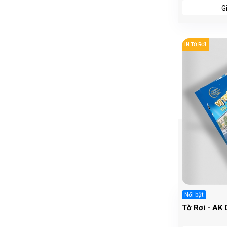
Dương
G
IN TỜ RƠI
Nổi bật
Tờ Rơi - AK 