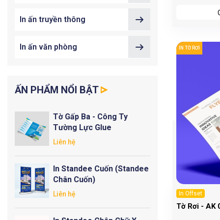
In ấn truyền thông
In ấn văn phòng
IN TỜ RƠI
ẤN PHẨM NỔI BẬT
Tờ Gấp Ba - Công Ty
Tường Lực Glue
Liên hệ
In Standee Cuốn (Standee
Chân Cuốn)
Liên hệ
In Offset
Tờ Rơi - AK 