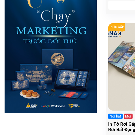
IN TỜ GẤP
Nổi bật
Mới
In Tờ Rơi G
Rơi Bất Động