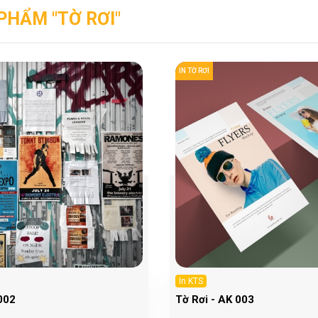
PHẨM "TỜ RƠI"
IN TỜ RƠI
In KTS
002
Tờ Rơi - AK 003