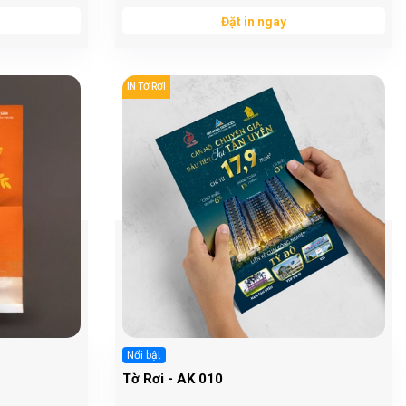
Đặt in ngay
IN TỜ RƠI
Nổi bật
Tờ Rơi - AK 010