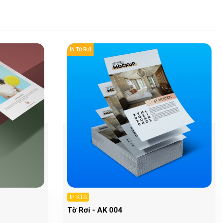
IN TỜ RƠI
In KTS
Tờ Rơi - AK 004