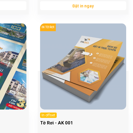
Đặt in ngay
IN TỜ RƠI
In offset
Tờ Rơi - AK 001