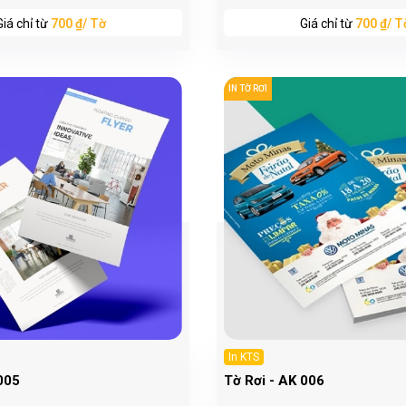
Giá chỉ từ
700 ₫/ Tờ
Giá chỉ từ
700 ₫/ T
IN TỜ RƠI
In KTS
005
Tờ Rơi - AK 006