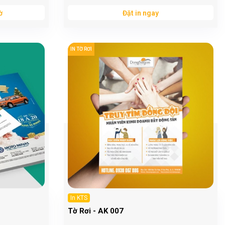
ờ
Đặt in ngay
IN TỜ RƠI
In KTS
Tờ Rơi - AK 007