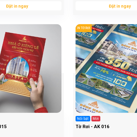
Đặt in ngay
Đặt in ngay
IN TỜ RƠI
Nổi bật
Mới
015
Tờ Rơi - AK 016