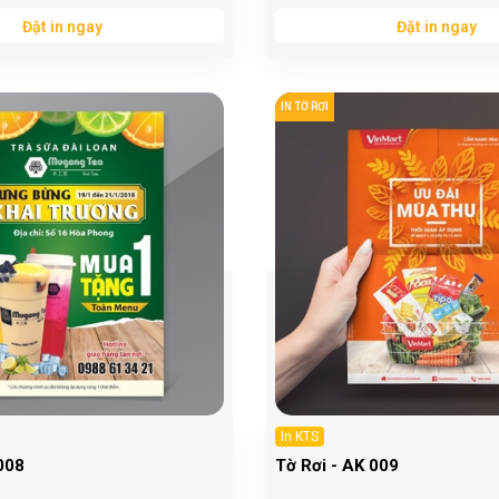
Đặt in ngay
Đặt in ngay
IN TỜ RƠI
In KTS
008
Tờ Rơi - AK 009