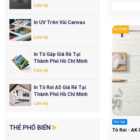
Liên hệ
In UV Trên Vải Canvas
IN TỜ RƠI
Liên hệ
In Tờ Gấp Giá Rẻ Tại
Thành Phố Hồ Chí Minh
Liên hệ
In Tờ Rơi A5 Giá Rẻ Tại
Thành Phố Hồ Chí Minh
Liên hệ
Nổi bật
THẺ PHỔ BIẾN
Tờ Rơi - AK 