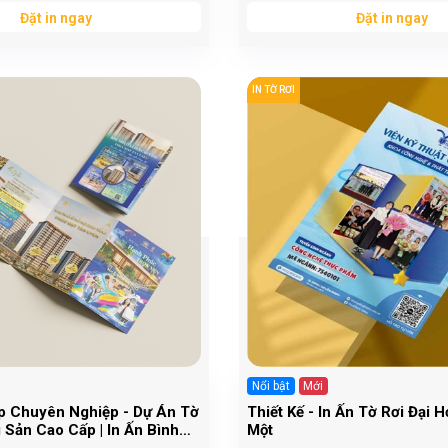
Đặt in ngay
Đặt in ngay
IN TỜ RƠI
Nổi bật
Mới
ấp Chuyên Nghiệp - Dự Án Tờ
Thiết Kế - In Ấn Tờ Rơi Đại 
 Sản Cao Cấp | In Ấn Bình
Một