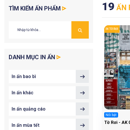
19
ẤN 
TÌM KIẾM ẤN PHẨM
IN TỜ RƠI
DANH MỤC IN ẤN
In ấn bao bì
In ấn khác
In ấn quảng cáo
Nổi bật
Tờ Rơi - AK 
In ấn mùa tết