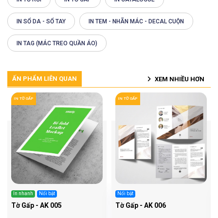
IN SỔ DA - SỔ TAY
IN TEM - NHÃN MÁC - DECAL CUỘN
IN TAG (MÁC TREO QUẦN ÁO)
ẤN PHẨM LIÊN QUAN
XEM NHIỀU HƠN
IN TỜ GẤP
IN TỜ GẤP
In nhanh
Nổi bật
Nổi bật
Tờ Gấp - AK 005
Tờ Gấp - AK 006