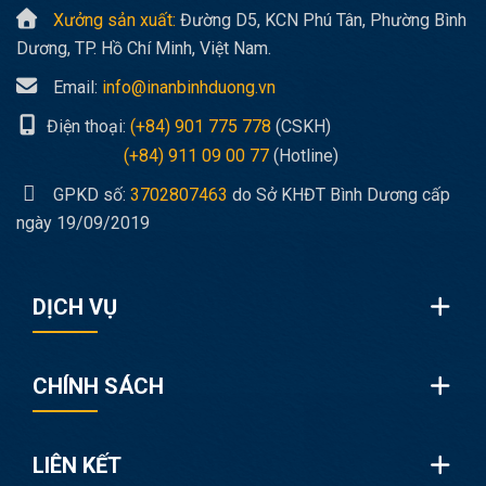
Xưởng sản xuất:
Đường D5, KCN Phú Tân, Phường Bình
Dương, TP. Hồ Chí Minh, Việt Nam.
Email:
info@inanbinhduong.vn
Điện thoại:
(+84) 901 775 778
(CSKH)
(+84) 911 09 00 77
(Hotline)
GPKD số:
3702807463
do Sở KHĐT Bình Dương cấp
ngày 19/09/2019
DỊCH VỤ
CHÍNH SÁCH
LIÊN KẾT