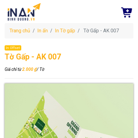
Trang chủ
In ấn
In Tờ gấp
Tờ Gấp - AK 007
In Offset
Tờ Gấp - AK 007
Giá chỉ từ
2.000 ₫
/ Tờ