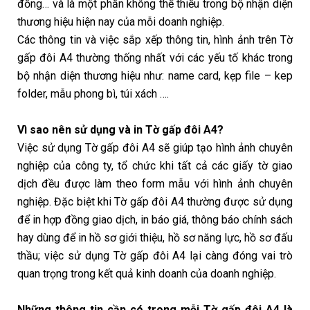
đồng… và là một phần không thể thiếu trong bộ nhận diện
thương hiệu hiện nay của mỗi doanh nghiệp.
Các thông tin và việc sắp xếp thông tin, hình ảnh trên Tờ
gấp đôi A4 thường thống nhất với các yếu tố khác trong
bộ nhận diện thương hiệu như: name card, kẹp file – kep
folder, mẫu phong bì, túi xách ….
Vì sao nên sử dụng và in Tờ gấp đôi A4?
Việc sử dụng Tờ gấp đôi A4 sẽ giúp tạo hình ảnh chuyên
nghiệp của công ty, tổ chức khi tất cả các giấy tờ giao
dịch đều được làm theo form mẫu với hình ảnh chuyên
nghiệp. Đặc biệt khi Tờ gấp đôi A4 thường được sử dụng
để in hợp đồng giao dịch, in báo giá, thông báo chính sách
hay dùng để in hồ sơ giới thiệu, hồ sơ năng lực, hồ sơ đấu
thầu; việc sử dụng Tờ gấp đôi A4 lại càng đóng vai trò
quan trọng trong kết quả kinh doanh của doanh nghiệp.
Những thông tin cần có trong mỗi Tờ gấp đôi A4 là