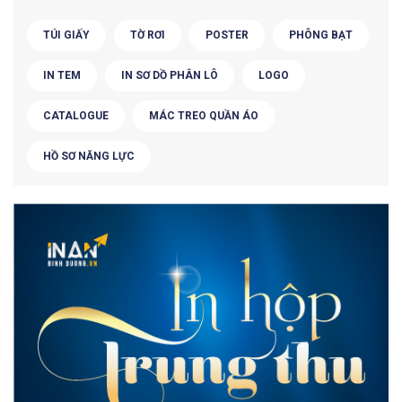
TÚI GIẤY
TỜ RƠI
POSTER
PHÔNG BẠT
IN TEM
IN SƠ DỒ PHÂN LÔ
LOGO
CATALOGUE
MÁC TREO QUẦN ÁO
HỒ SƠ NĂNG LỰC