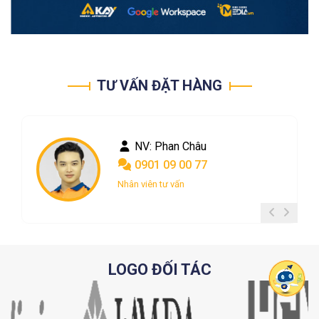
TƯ VẤN ĐẶT HÀNG
NV: Phan Châu
NV: Nguyễn Ngọc
0901 09 00 77
0367 048 004
Nhân viên tư vấn
Nhân viên tư vấn
LOGO ĐỐI TÁC