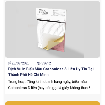
quả vượt trội chính là bìa đựng hồ sơ. Không chỉ giúp
tài liệu được sắp xếp gọn gàng, chuyên nghiệp, bìa
đựng hồ sơ in logo thương hiệu còn góp phần khẳng
định hình ảnh uy tín của công ty. Nếu bạn đang tìm
kiếm dịch vụ in bìa đựng hồ sơ giá rẻ, chất lượng cao
tại Bình Dương, thì [In ấn Bình Dương] chính là địa chỉ
đáng tin cậy.
23/08/2025
33612
Dịch Vụ In Biểu Mẫu Carbonless 3 Liên Uy Tín Tại
Thành Phố Hồ Chí Minh
Trong hoạt động kinh doanh hàng ngày, biểu mẫu
Carbonless 3 liên (hay còn gọi là giấy không than 3
liên, giấy in nhiều liên) đã trở thành công cụ quan trọng
đối với doanh nghiệp. Đây là loại giấy đặc biệt có khả