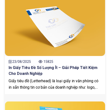
năng sao chép nội dung từ liên trên xuống các liên
dưới mà không cần giấy than, mang lại sự tiện lợi và
nhanh chóng.
23/08/2025
15825
In Giấy Tiêu Đề Số Lượng Ít – Giải Pháp Tiết Kiệm
Cho Doanh Nghiệp
Giấy tiêu đề (Letterhead) là loại giấy in văn phòng có
in sẵn thông tin cơ bản của doanh nghiệp như: logo,
tên công ty, địa chỉ, số điện thoại, website, email…
Thông thường giấy tiêu đề được sử dụng để in ấn các
loại công văn, báo giá, hợp đồng, thư mời hay thông