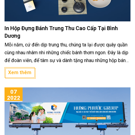
In Hộp Đựng Bánh Trung Thu Cao Cấp Tại Bình
Dương
Mỗi năm, cứ đến dịp trung thu, chúng ta lại được quây quần
cùng nhau nhâm nhi những chiếc bánh thơm ngon. Đây là dịp
để đoàn viên, để tâm sự và dành tặng nhau những hộp bánh
trung thu đậm nghĩa tình. Những chiếc bánh chất lượng thì
Xem thêm
không thể thiếu hộp đựng ấn tượng, đảm bảo chất lượng cho
sản phẩm và sức khỏe người dùng. Hiểu được điều đó, địa
07
chỉ in hộp bánh trung thu theo yêu cầu An An Thịnh ra đời,
2022
xứng đáng là đơn vị “chọn mặt gửi vàng” đặt in hộp bánh.