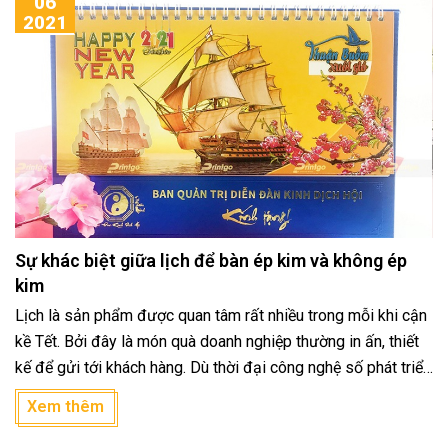
06
2021
Sự khác biệt giữa lịch để bàn ép kim và không ép
kim
Lịch là sản phẩm được quan tâm rất nhiều trong mỗi khi cận
kề Tết. Bởi đây là món quà doanh nghiệp thường in ấn, thiết
kế để gửi tới khách hàng. Dù thời đại công nghệ số phát triển
vượt trội thì cũng không thể thay thế được vai trò của lịch để
Xem thêm
bàn. Có rất nhiều cách để tạo ra một quyển lịch ấn tượng cho
doanh nghiệp, trong đó ép kim lịch để bàn là một trong