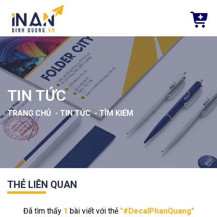
TIN TỨC
TRANG CHỦ
-
TIN TỨC
-
TÌM KIẾM
THẺ LIÊN QUAN
Đã tìm thấy
1
bài viết với thẻ
"#DecalPhanQuang"