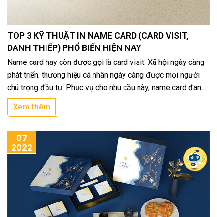
TOP 3 KỸ THUẬT IN NAME CARD (CARD VISIT,
DANH THIẾP) PHỔ BIẾN HIỆN NAY
Name card hay còn được gọi là card visit. Xã hội ngày càng
phát triển, thương hiệu cá nhân ngày càng được mọi người
chú trọng đầu tư. Phục vụ cho nhu cầu này, name card đang
dần trở thành vật bất ly thân, được sử dụng rộng rãi trong
Xem thêm
công việc nói riêng và đời sống nói chung.
07
2022