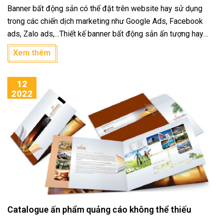
Banner bất động sản có thể đặt trên website hay sử dụng
trong các chiến dịch marketing như Google Ads, Facebook
ads, Zalo ads,…Thiết kế banner bất động sản ấn tượng hay
không sẽ giúp thương hiệu thu hút lượt click, tăng tỷ lệ
Xem thêm
chuyển đổi. Một số gợi ý dưới đây có thể giúp bạn sở hữu
những banner ấn tượng cũng như những mẫu banner thu hút.
12
2022
Catalogue ấn phẩm quảng cáo không thể thiếu