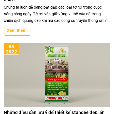
Chúng ta luôn dễ dàng bắt gặp các loại tờ rơi trong cuộc
sống hàng ngày. Tờ rơi vẫn giữ vững vị thế của nó trong
chiến dịch quảng cáo khi mà các công cụ truyền thông online
khác phát triển. Thiết kế tờ rơi đẹp chính là giải pháp hữu hiệu
Xem thêm
giúp doanh nghiệp, cửa hàng, … thu hút sự chú ý của khách
hàng, từ đó truyền tải thông tin tới khách hàng dễ dàng hơn.
05
2022
Những điều cần lưu ý để thiết kế standee đẹp, ấn