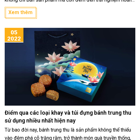
hảo cho khách hàng mua hàng. Đó cũng là lý do các chất liệu
Xem thêm
để làm hộp cao cấp được khách hàng quan tâm, tìm hiểu rất
nhiều. Một trong những chất liệu được sử dụng nhiều nhất,
05
ứng dụng trong nhiều ngành nghề khác nhau là hộp carton
2022
lạnh. Cùng tìm hiểu chi tiết các thông tin về hộp carton lạnh
ngay trong bài viết dưới đây.
Điểm qua các loại khay và túi đựng bánh trung thu
sử dụng nhiều nhất hiện nay
Từ bao đời nay, bánh trung thu là sản phẩm không thể thiếu
vào đêm phá cỗ trăng rằm, trở thành món quà truyền thống,