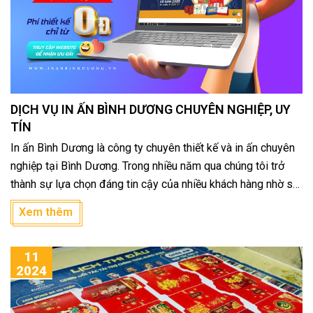
DỊCH VỤ IN ẤN BÌNH DƯƠNG CHUYÊN NGHIỆP, UY
TÍN
In ấn Bình Dương là công ty chuyên thiết kế và in ấn chuyên
nghiệp tại Bình Dương. Trong nhiều năm qua chúng tôi trở
thành sự lựa chọn đáng tin cậy của nhiều khách hàng nhờ sự
uy tín về chất lượng, giá cả phải chăng và cung cách phục vụ
Xem thêm
nhiệt tình.
11
2024