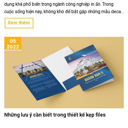
dụng khá phổ biến trong ngành công nghiệp in ấn. Trong
cuộc sống hiện nay, không khó để bắt gặp những mẫu decal
đa dạng, nhiều kiểu dáng, chất liệu, ứng dụng phổ biến trong
Xem thêm
ngành hàng tiêu dùng nhanh, thực phẩm đóng hộp, thực
phẩm handmade, ... Bài viết dưới đây sẽ giúp bạn hiểu hơn về
05
decal và những ứng dụng của decal trong cuộc sống.
2022
Những lưu ý cần biết trong thiết kế kẹp files