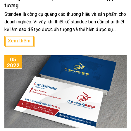
tượng
Standee là công cụ quảng cáo thương hiệu và sản phẩm cho
doanh nghiệp. Vì vậy, khi thiết kế standee bạn cần phải thiết
kế làm sao để tạo được ấn tượng và thể hiện được sự
chuyên nghiệp cũng như uy tín của mình trên chiếc standee
Xem thêm
quảng cáo. Bài viết dưới đây, In ấn Bình Dương sẽ đưa cho
bạn một vài mẹo để thiết kế standee đẹp, ấn tượng và thể
05
hiện được uy tín của mình đối với khách hàng cũng như đối
2022
tác.