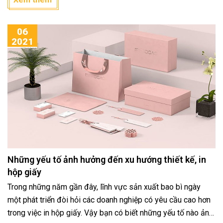
thành tâm điểm thu hút hơn bao giờ hết. Tuy nhiên thiết kế tờ
rơi quảng cáo như thế nào để có một ấn phẩm đẹp và phù
06
hợp với nhóm đối tượng khách hàng? Chắc hẳn đây vẫn là
2021
câu hỏi đang chờ lời giải đáp.
Những yếu tố ảnh hưởng đến xu hướng thiết kế, in
hộp giấy
Trong những năm gần đây, lĩnh vực sản xuất bao bì ngày
một phát triển đòi hỏi các doanh nghiệp có yêu cầu cao hơn
trong việc in hộp giấy. Vậy bạn có biết những yếu tố nào ảnh