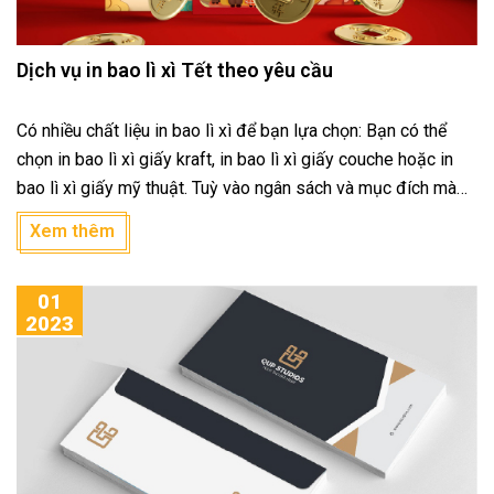
Dịch vụ in bao lì xì Tết theo yêu cầu
Có nhiều chất liệu in bao lì xì để bạn lựa chọn: Bạn có thể
chọn in bao lì xì giấy kraft, in bao lì xì giấy couche hoặc in
bao lì xì giấy mỹ thuật. Tuỳ vào ngân sách và mục đích mà
đưa ra sự lựa chọn cho phù hợp. Hãy tham khảo quan bài
Xem thêm
viết dưới đây nhé!
01
2023