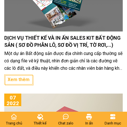
DỊCH VỤ THIẾT KẾ VÀ IN ẤN SALES KIT BẤT ĐỘNG
SẢN ( SƠ ĐỒ PHÂN LÔ, SƠ ĐỒ VỊ TRÍ, TỜ RƠI,...)
Một dự án Bất động sản được địa chính cung cấp thường sẽ
có dạng file vẽ kỹ thuật, nhìn đơn giản chỉ là các đường vẽ
các lô đất, và điều này khiến cho các nhân viên bán hàng khó
tư vấn và làm khách hàng khó hình dung vì thế cần phải thiết
Xem thêm
kế và phối cảnh lại bản đồ dự án.
07
2022
Trang chủ
Thiết kế
Chat zalo
In ấn
Danh mục