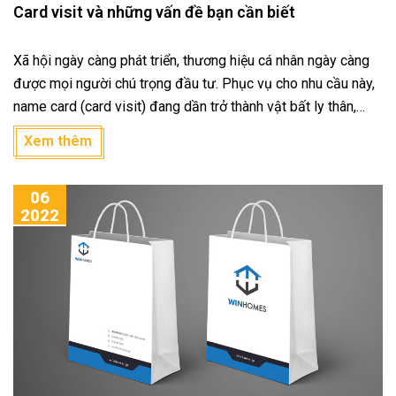
Card visit và những vấn đề bạn cần biết
Xã hội ngày càng phát triển, thương hiệu cá nhân ngày càng
được mọi người chú trọng đầu tư. Phục vụ cho nhu cầu này,
name card (card visit) đang dần trở thành vật bất ly thân,
được sử dụng rộng rãi trong công việc nói riêng và đời sống
Xem thêm
nói chung. Được sử dụng khá phổ biến như thế, nhưng nhiều
người vẫn chưa hiểu rõ giá trị của name card (card visit). Bài
06
viết dưới đây In ấn Bình Dương sẽ cung cấp những vấn đề
2022
cho bạn cần biết về name card.