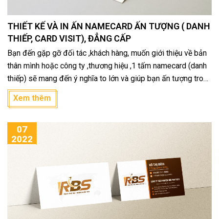
THIẾT KẾ VÀ IN ẤN NAMECARD ẤN TƯỢNG ( DANH
THIẾP, CARD VISIT), ĐẲNG CẤP
Bạn đến gặp gỡ đối tác ,khách hàng, muốn giới thiệu về bản
thân mình hoặc công ty ,thương hiệu ,1 tấm namecard (danh
thiếp) sẽ mang đến ý nghĩa to lớn và giúp bạn ấn tượng trong
việc giao tiếp và giúp cho doanh nghiệp quảng bá hình ảnh
Xem thêm
của mình hoặc phát triển thương hiệu cá nhân với khách hàng
07
2022