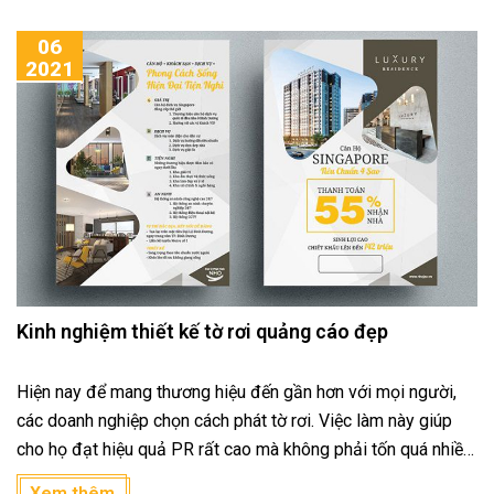
tìm hiểu và lựa chọn loại giấy in tem bảo hành phù hợp nhé!
06
2021
Kinh nghiệm thiết kế tờ rơi quảng cáo đẹp
Hiện nay để mang thương hiệu đến gần hơn với mọi người,
các doanh nghiệp chọn cách phát tờ rơi. Việc làm này giúp
cho họ đạt hiệu quả PR rất cao mà không phải tốn quá nhiều
chi phí. Do vậy nhu cầu về thiết kế cũng như in ấn tờ rơi trở
Xem thêm