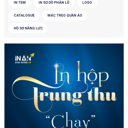
IN TEM
IN SƠ DỒ PHÂN LÔ
LOGO
CATALOGUE
MÁC TREO QUẦN ÁO
HỒ SƠ NĂNG LỰC