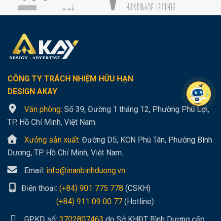
CÔNG TY TRÁCH NHIỆM HỮU HẠN
DESIGN AKAY
Văn phòng:
Số 39, Đường 1 tháng 12, Phường Phú Lợi,
TP. Hồ Chí Minh, Việt Nam.
Xưởng sản xuất:
Đường D5, KCN Phú Tân, Phường Bình
Dương, TP. Hồ Chí Minh, Việt Nam.
Email:
info@inanbinhduong.vn
Điện thoại:
(+84) 901 775 778
(CSKH)
(+84) 911 09 00 77
(Hotline)
GPKD số:
3702807463
do Sở KHĐT Bình Dương cấp