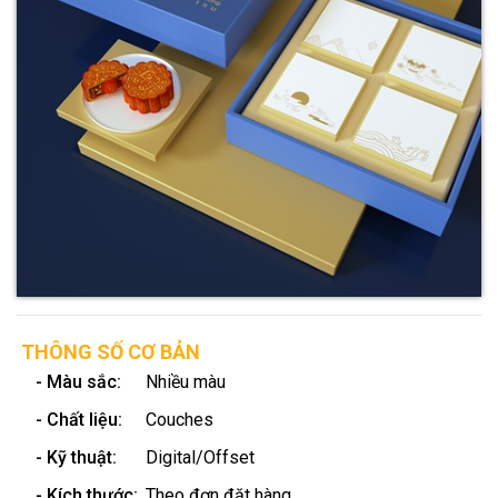
THÔNG SỐ CƠ BẢN
- Màu sắc:
Nhiều màu
- Chất liệu:
Couches
- Kỹ thuật:
Digital/Offset
- Kích thước:
Theo đơn đặt hàng