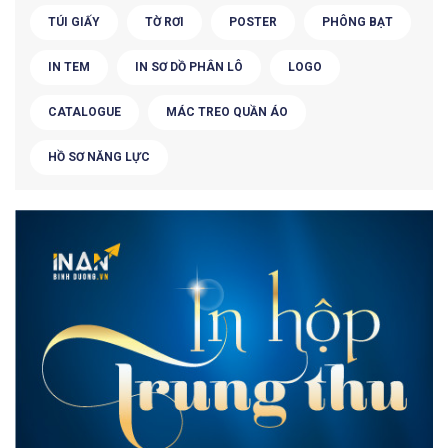
TÚI GIẤY
TỜ RƠI
POSTER
PHÔNG BẠT
IN TEM
IN SƠ DỒ PHÂN LÔ
LOGO
CATALOGUE
MÁC TREO QUẦN ÁO
HỒ SƠ NĂNG LỰC