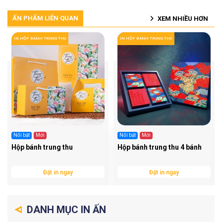
ẤN PHẨM LIÊN QUAN
XEM NHIỀU HƠN
IN HỘP BÁNH TRUNG THU
IN HỘP BÁNH TRUNG THU
Nổi bật
Mới
Nổi bật
Mới
Hộp bánh trung thu
Hộp bánh trung thu 4 bánh
Đặt in ngay
Đặt in ngay
DANH MỤC IN ẤN