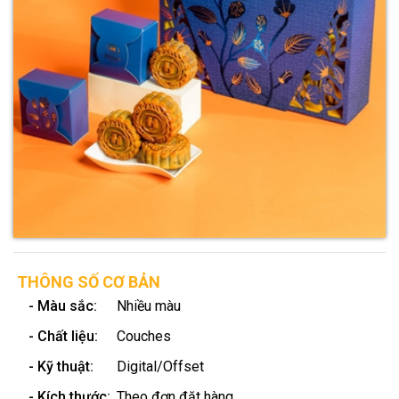
THÔNG SỐ CƠ BẢN
- Màu sắc:
Nhiều màu
- Chất liệu:
Couches
- Kỹ thuật:
Digital/Offset
- Kích thước:
Theo đơn đặt hàng