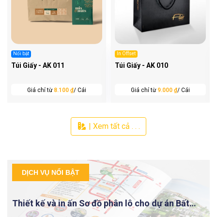
Nổi bật
In Offset
Túi Giấy - AK 011
Túi Giấy - AK 010
Giá chỉ từ
8.100 ₫
/ Cái
Giá chỉ từ
9.000 ₫
/ Cái
| Xem tất cả . . .
DỊCH VỤ NỔI BẬT
Thiết kế và in ấn Sơ đồ phân lô cho dự án Bất
động sản