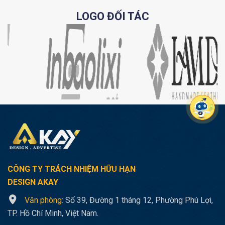
LOGO ĐỐI TÁC
CÔNG TY TRÁCH NHIỆM HỮU HẠN
DESIGN AKAY
Văn phòng:
Số 39, Đường 1 tháng 12, Phường Phú Lợi,
TP. Hồ Chí Minh, Việt Nam.