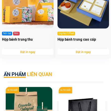
Nổi bật
Mới
Digital/Offset
Hộp bánh trung thu
Hộp bánh trung cao cấp
Đặt in ngay
Đặt in ngay
ẤN PHẨM
LIÊN QUAN
IN TÚI GIẤY
IN TÚI GIẤY