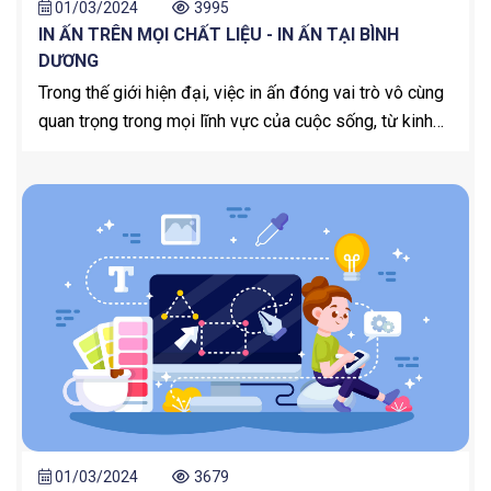
01/03/2024
3995
IN ẤN TRÊN MỌI CHẤT LIỆU - IN ẤN TẠI BÌNH
DƯƠNG
Trong thế giới hiện đại, việc in ấn đóng vai trò vô cùng
quan trọng trong mọi lĩnh vực của cuộc sống, từ kinh
doanh, quảng cáo đến cá nhân. Đáp ứng nhu cầu in ấn
ngày càng đa dạng của khách hàng, In Ấn Bình Dương
tự hào là đơn vị cung cấp dịch vụ in ấn chất lượng cao
trên mọi chất liệu, đáp ứng mọi nhu cầu của khách
hàng.
01/03/2024
3679