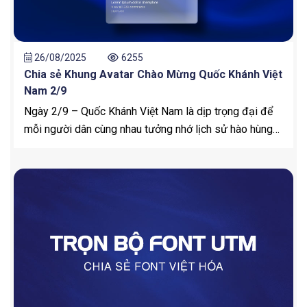
26/08/2025
6255
Chia sẻ Khung Avatar Chào Mừng Quốc Khánh Việt
Nam 2/9
Ngày 2/9 – Quốc Khánh Việt Nam là dịp trọng đại để
mỗi người dân cùng nhau tưởng nhớ lịch sử hào hùng
và bày tỏ lòng tự hào dân tộc. Vào ngày này, trên các
mạng xã hội như Facebook, Zalo, TikTok… việc thay
đổi khung avatar chào mừng Quốc Khánh không chỉ là
cách thể hiện tình yêu đất nước mà còn lan tỏa tinh
thần đoàn kết, tự hào dân tộc đến bạn bè gần xa.