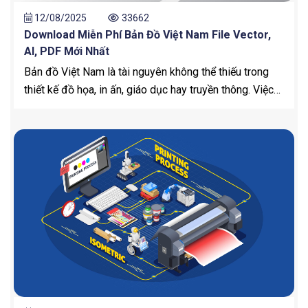
12/08/2025
33662
Download Miễn Phí Bản Đồ Việt Nam File Vector,
AI, PDF Mới Nhất
Bản đồ Việt Nam là tài nguyên không thể thiếu trong
thiết kế đồ họa, in ấn, giáo dục hay truyền thông. Việc
sử dụng bản đồ Việt Nam file vector, AI, PDF giúp bạn
dễ dàng tùy chỉnh màu sắc, kích thước, ký hiệu và in ấn
mà không bị vỡ hình.