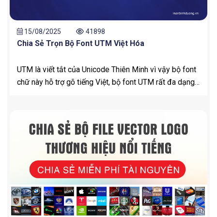
15/08/2025
41898
Chia Sẻ Trọn Bộ Font UTM Việt Hóa
UTM là viết tắt của Unicode Thiên Minh vì vậy bộ font
chữ này hỗ trợ gõ tiếng Việt, bộ font UTM rất đa dạng
bao gồm nhiều font chữ khác nhau nên có tính tương
thích cao và rất được ưu chuộng.