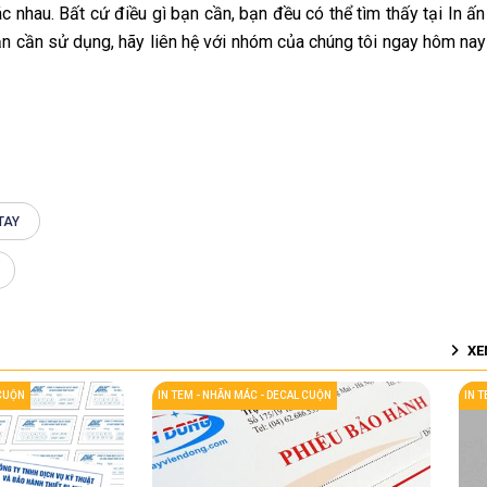
ác nhau. Bất cứ điều gì bạn cần, bạn đều có thể tìm thấy tại In ấ
 cần sử dụng, hãy liên hệ với nhóm của chúng tôi ngay hôm nay 
 TAY
XE
 CUỘN
IN TEM - NHÃN MÁC - DECAL CUỘN
IN 