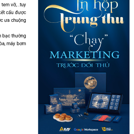
, tem vỡ,…tuy
kết cấu được
ợc ưa chuộng
em bạc thường
hòa, máy bơm