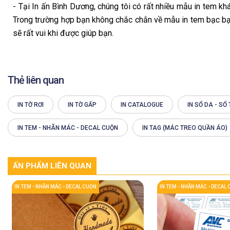
- Tại In ấn Bình Dương, chúng tôi có rất nhiều mẫu in tem kh
Trong trường hợp bạn không chắc chắn về mẫu in tem bạc bạn
sẽ rất vui khi được giúp bạn.
Thẻ liên quan
IN TỜ RƠI
IN TỜ GẤP
IN CATALOGUE
IN SỔ DA - SỔ
IN TEM - NHÃN MÁC - DECAL CUỘN
IN TAG (MÁC TREO QUẦN ÁO)
ẤN PHẨM LIÊN QUAN
IN TEM - NHÃN MÁC - DECAL CUỘN
IN TEM - NHÃN MÁC - DECAL