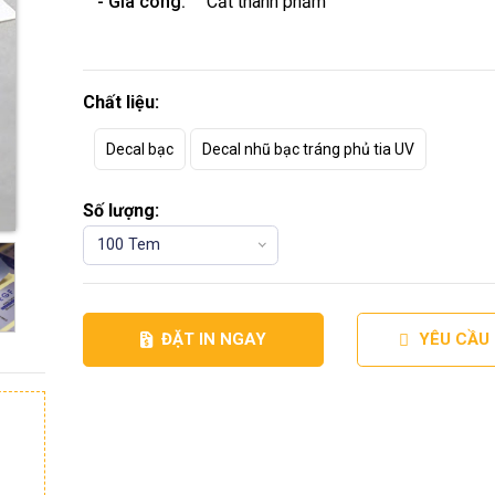
- Gia công:
Cắt thành phẩm
Chất liệu:
Decal bạc
Decal nhũ bạc tráng phủ tia UV
Số lượng:
100 Tem
ĐẶT IN NGAY
YÊU CẦU