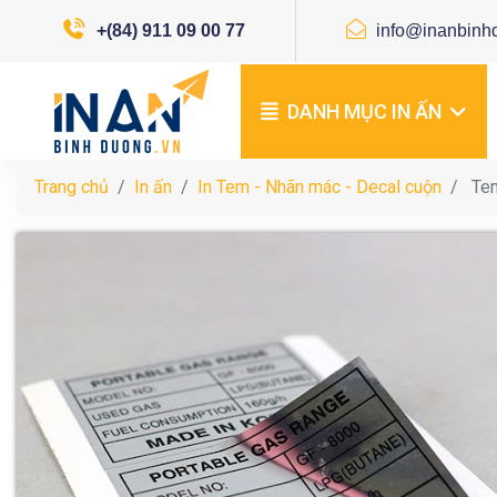
+(84) 911 09 00 77
info@inanbinh
DANH MỤC IN ẤN
Trang chủ
In ấn
In Tem - Nhãn mác - Decal cuộn
Tem