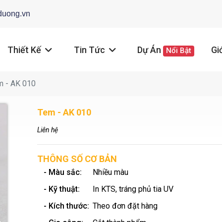
duong.vn
Thiết Kế
Tin Tức
Dự Án
Gi
Nổi Bật
 - AK 010
Tem - AK 010
Liên hệ
THÔNG SỐ CƠ BẢN
- Màu sắc:
Nhiều màu
- Kỹ thuật:
In KTS, tráng phủ tia UV
- Kích thước:
Theo đơn đặt hàng