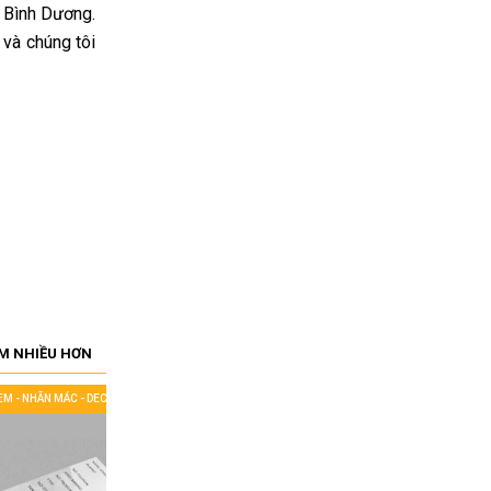
n Bình Dương.
và chúng tôi
M NHIỀU HƠN
TEM - NHÃN MÁC - DECAL CUỘN
IN TEM - NHÃN MÁC - DECAL CUỘN