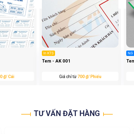
In KTS
Nổi
Tem - AK 001
Tem
0 ₫/ Cái
Giá chỉ từ
700 ₫/ Phiếu
TƯ VẤN ĐẶT HÀNG