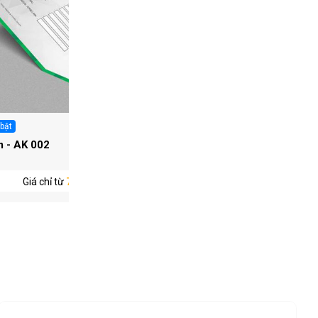
 bật
In KTS
 - AK 002
Tem - AK 003
Giá chỉ từ
750 ₫/ Phiếu
Giá chỉ từ
6.900 ₫/ T