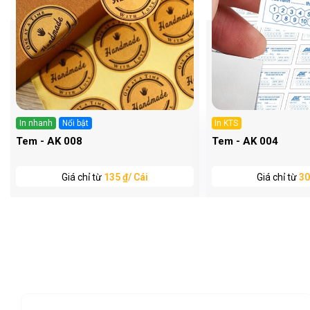
In nhanh
Nổi bật
In KTS
Tem - AK 008
Tem - AK 004
Giá chỉ từ
135 ₫/ Cái
Giá chỉ từ
30