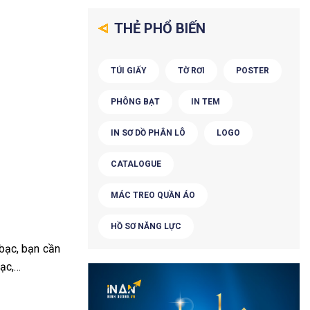
THẺ PHỔ BIẾN
TÚI GIẤY
TỜ RƠI
POSTER
PHÔNG BẠT
IN TEM
IN SƠ DỒ PHÂN LÔ
LOGO
CATALOGUE
MÁC TREO QUẦN ÁO
HỒ SƠ NĂNG LỰC
 bạc, bạn cần
bạc,…