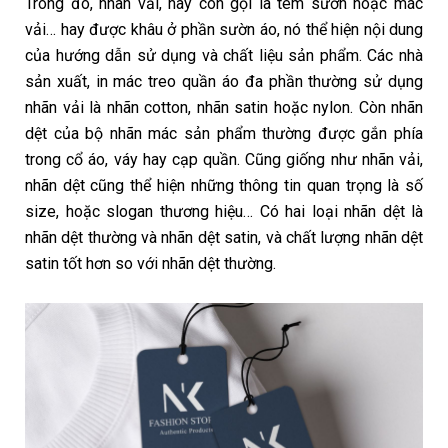
Trong đó, nhãn vải, hay còn gọi là tem sườn hoặc mác
vải… hay được khâu ở phần sườn áo, nó thể hiện nội dung
của hướng dẫn sử dụng và chất liệu sản phẩm. Các nhà
sản xuất, in mác treo quần áo đa phần thường sử dụng
nhãn vải là nhãn cotton, nhãn satin hoặc nylon. Còn nhãn
dệt của bộ nhãn mác sản phẩm thường được gắn phía
trong cổ áo, váy hay cạp quần. Cũng giống như nhãn vải,
nhãn dệt cũng thể hiện những thông tin quan trọng là số
size, hoặc slogan thương hiệu… Có hai loại nhãn dệt là
nhãn dệt thường và nhãn dệt satin, và chất lượng nhãn dệt
satin tốt hơn so với nhãn dệt thường.