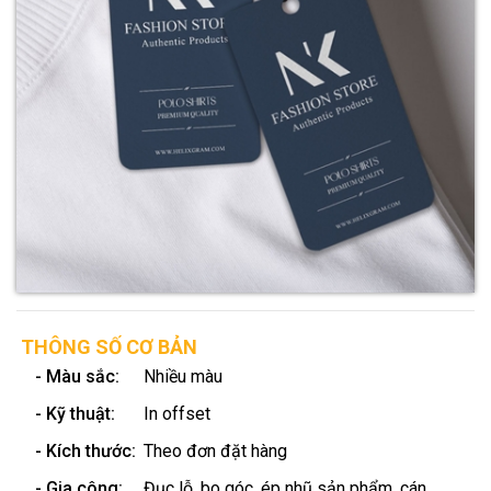
THÔNG SỐ CƠ BẢN
- Màu sắc:
Nhiều màu
- Kỹ thuật:
In offset
- Kích thước:
Theo đơn đặt hàng
- Gia công:
Đục lỗ, bo góc, ép nhũ sản phẩm, cán