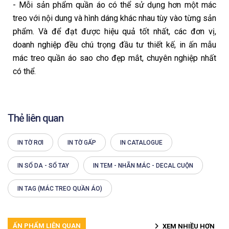
- Mỗi sản phẩm quần áo có thể sử dụng hơn một mác
treo với nội dung và hình dáng khác nhau tùy vào từng sản
phẩm. Và để đạt được hiệu quả tốt nhất, các đơn vị,
doanh nghiệp đều chú trọng đầu tư thiết kế, in ấn mẫu
mác treo quần áo sao cho đẹp mắt, chuyên nghiệp nhất
có thể.
Thẻ liên quan
IN TỜ RƠI
IN TỜ GẤP
IN CATALOGUE
IN SỔ DA - SỔ TAY
IN TEM - NHÃN MÁC - DECAL CUỘN
IN TAG (MÁC TREO QUẦN ÁO)
ẤN PHẨM LIÊN QUAN
XEM NHIỀU HƠN