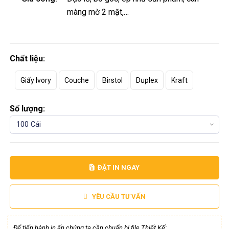
màng mờ 2 mặt,…
Chất liệu:
Giấy Ivory
Couche
Birstol
Duplex
Kraft
Số lượng:
100 Cái
ĐẶT IN NGAY
YÊU CẦU TƯ VẤN
Để tiến hành in ấn chúng ta cần chuẩn bị file Thiết Kế: