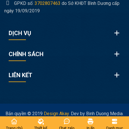
GPKD số:
3702807463
do Sở KHĐT Bình Dương cấp
ngày 19/09/2019
DỊCH VỤ
CHÍNH SÁCH
LIÊN KẾT
Bản quyền © 2019
Design Akay.
Dev by Binh Duong Media.
Trang chủ
Thiết kế
Chat zalo
In ấn
Danh mục