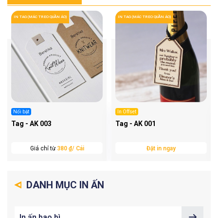
IN TAG (MÁC TREO QUẦN ÁO)
IN TAG (MÁC TREO QUẦN ÁO)
Nổi bật
In Offset
Tag - AK 003
Tag - AK 001
Giá chỉ từ
380 ₫/ Cái
Đặt in ngay
DANH MỤC IN ẤN
In ấn bao bì