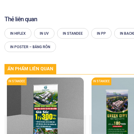
Thẻ liên quan
IN HIFLEX
IN UV
IN STANDEE
IN PP
IN BACK
IN POSTER – BĂNG RÔN
ẤN PHẨM LIÊN QUAN
IN STANDEE
IN STANDEE