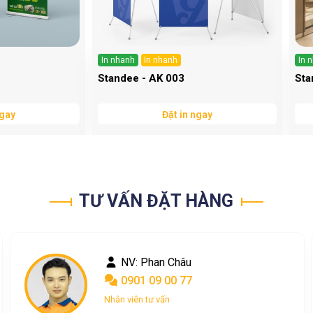
In nhanh
In nhanh
In 
Standee - AK 003
Sta
ngay
Đặt in ngay
TƯ VẤN ĐẶT HÀNG
NV: Nguyễn Ngọc
0367 048 004
Nhân viên tư vấn