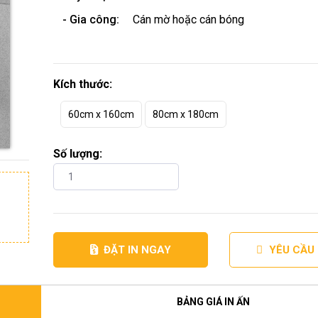
- Gia công:
Cán mờ hoặc cán bóng
Kích thước:
60cm x 160cm
80cm x 180cm
Số lượng:
ĐẶT IN NGAY
YÊU CẦU
BẢNG GIÁ IN ẤN