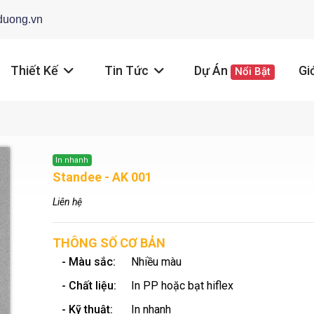
duong.vn
Thiết Kế
Tin Tức
Dự Án
Gi
Nổi Bật
In nhanh
Standee - AK 001
Liên hệ
THÔNG SỐ CƠ BẢN
- Màu sắc:
Nhiều màu
- Chất liệu:
In PP hoặc bạt hiflex
- Kỹ thuật:
In nhanh