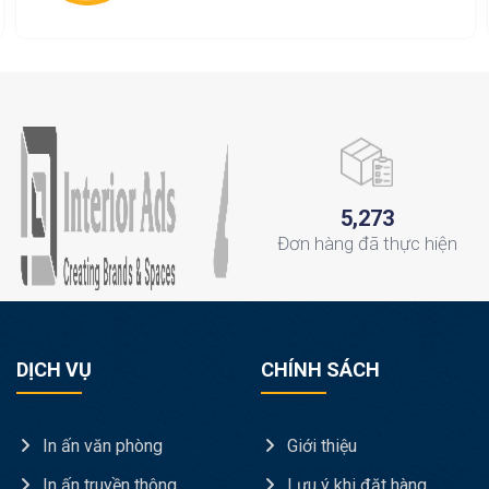
,
5
2
7
3
Đơn hàng
đã thực hiện
DỊCH VỤ
CHÍNH SÁCH
In ấn văn phòng
Giới thiệu
In ấn truyền thông
Lưu ý khi đặt hàng