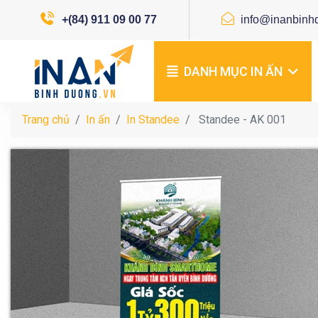
+(84) 911 09 00 77
info@inanbinh
DANH MỤC IN ẤN
Trang chủ
In ấn
In Standee
Standee - AK 001