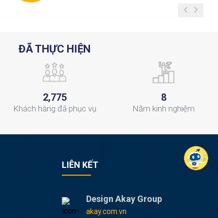
ĐÃ THỰC HIỆN
,
2
7
7
5
8
Khách hàng
đã phục vụ
Năm
kinh nghiệm
LIÊN KẾT
Design Akay Group
akay.com.vn