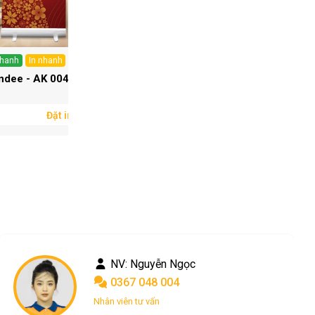
nhanh
In nhanh
Offset
ndee - AK 004
Standee - AK 005
Đặt in ngay
Đặt in ngay
NV: Phong le
0901 775 778
Chăm sóc khách hàng