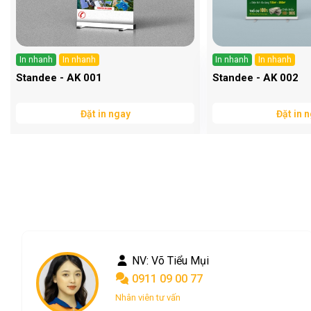
In nhanh
In nhanh
In nhanh
In nhanh
Standee - AK 001
Standee - AK 002
Đặt in ngay
Đặt in 
NV: Phan Châu
0901 09 00 77
Nhân viên tư vấn