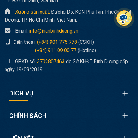
TP. Hồ Chí Minh, Việt Nam.
Xưởng sản xuất:
Đường D5, KCN Phú Tân, Phường Bình
Dương, TP. Hồ Chí Minh, Việt Nam.
Email:
info@inanbinhduong.vn
Điện thoại:
(+84) 901 775 778
(CSKH)
(+84) 911 09 00 77
(Hotline)
GPKD số:
3702807463
do Sở KHĐT Bình Dương cấp
ngày 19/09/2019
DỊCH VỤ
CHÍNH SÁCH