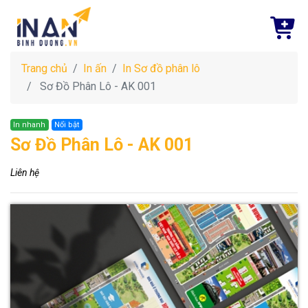
Trang chủ
In ấn
In Sơ đồ phân lô
Sơ Đồ Phân Lô - AK 001
In nhanh
Nổi bật
Sơ Đồ Phân Lô - AK 001
Liên hệ