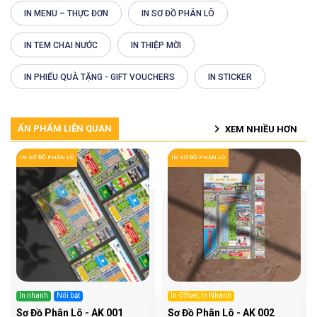
IN MENU – THỰC ĐƠN
IN SƠ ĐỒ PHÂN LÔ
IN TEM CHAI NƯỚC
IN THIỆP MỜI
IN PHIẾU QUÀ TẶNG - GIFT VOUCHERS
IN STICKER
ẤN PHẨM LIÊN QUAN
XEM NHIỀU HƠN
IN SƠ ĐỒ PHÂN LÔ
IN SƠ ĐỒ PHÂN LÔ
In nhanh
Nổi bật
In Offset, In Nhanh
Sơ Đồ Phân Lô - AK 001
Sơ Đồ Phân Lô - AK 002