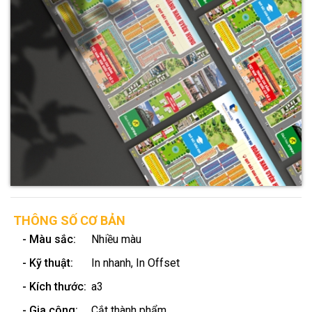
THÔNG SỐ CƠ BẢN
- Màu sắc:
Nhiều màu
- Kỹ thuật:
In nhanh, In Offset
- Kích thước:
a3
- Gia công:
Cắt thành phẩm