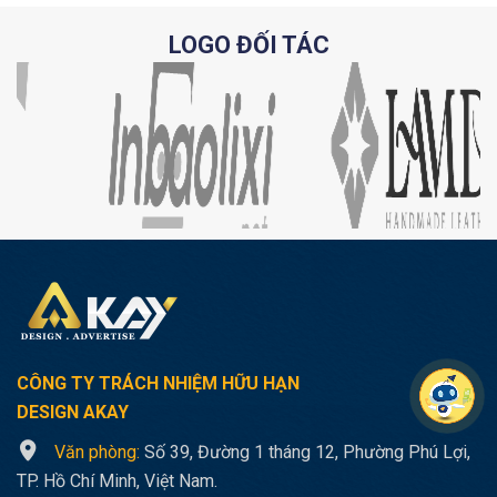
LOGO ĐỐI TÁC
CÔNG TY TRÁCH NHIỆM HỮU HẠN
DESIGN AKAY
Văn phòng:
Số 39, Đường 1 tháng 12, Phường Phú Lợi,
TP. Hồ Chí Minh, Việt Nam.