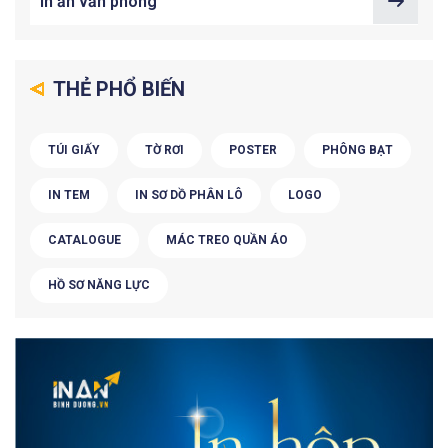
In ấn văn phòng
THẺ PHỔ BIẾN
TÚI GIẤY
TỜ RƠI
POSTER
PHÔNG BẠT
IN TEM
IN SƠ DỒ PHÂN LÔ
LOGO
CATALOGUE
MÁC TREO QUẦN ÁO
HỒ SƠ NĂNG LỰC