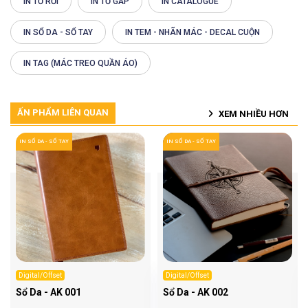
IN TỜ RƠI
IN TỜ GẤP
IN CATALOGUE
IN SỔ DA - SỔ TAY
IN TEM - NHÃN MÁC - DECAL CUỘN
IN TAG (MÁC TREO QUẦN ÁO)
ẤN PHẨM LIÊN QUAN
XEM NHIỀU HƠN
IN SỔ DA - SỔ TAY
IN SỔ DA - SỔ TAY
Digital/Offset
Digital/Offset
Sổ Da - AK 001
Sổ Da - AK 002