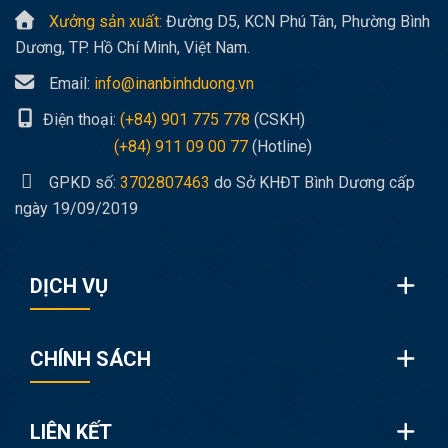
Xưởng sản xuất:
Đường D5, KCN Phú Tân, Phường Bình
Dương, TP. Hồ Chí Minh, Việt Nam.
Email:
info@inanbinhduong.vn
Điện thoại:
(+84) 901 775 778
(CSKH)
(+84) 911 09 00 77
(Hotline)
GPKD số:
3702807463
do Sở KHĐT Bình Dương cấp
ngày 19/09/2019
DỊCH VỤ
CHÍNH SÁCH
LIÊN KẾT