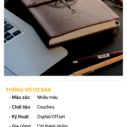
THÔNG SỐ CƠ BẢN
- Màu sắc:
Nhiều màu
- Chất liệu:
Couches
- Kỹ thuật:
Digital/Offset
- Gia công:
Cắt thành phẩm