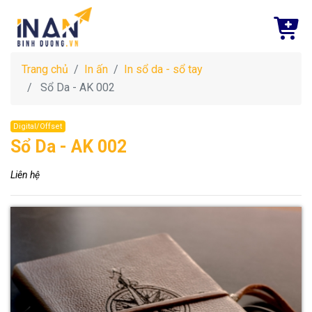
Trang chủ
In ấn
In sổ da - sổ tay
Sổ Da - AK 002
Digital/Offset
Sổ Da - AK 002
Liên hệ