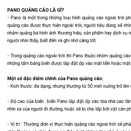
PANO QUẢNG CÁO LÀ GÌ?
- Pano là một trong những loại hình quảng cáo ngoài trời ph
quảng cáo được thực hiện ngoài trời, người tiêu dùng sẽ n
nhằm quảng bá hình ảnh thương hiệu, sản phẩm hay dịch vụ mớ
người nhìn thấy, biết đến và ghi nhớ càng tốt.
- Trong quảng cáo ngoài trời thì Pano thuộc nhóm quảng cá
những tấm bảng biển được lắp đặt ốp vào mặt tiền hoặc mặt 
Một số đặc điểm chính của Pano quảng cáo:
- Kích thước: đa dạng, nhưng thường từ 50 mét vuông trở lên 
- Độ cao của biển : biển Pano lắp đặt ốp vào tòa nhà cao tầ
nhìn xa của người đi đường, hoặc sẽ bị che lấp bởi vật cản ph
- Vị trí : Thường đơn vị thực hiện quảng cáo ngoài trời sẽ ph