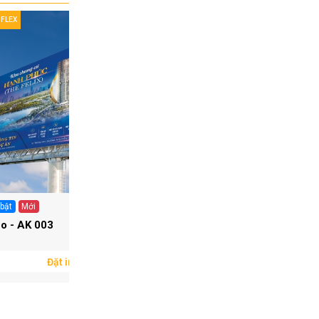
IFLEX
IN HIFLEX
 bật
Mới
Nổi bật
Mới
o - AK 003
In Bạt Hiflex Không Gân
Đặt in ngay
Đặt in ngay