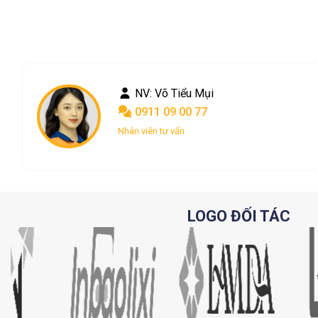
NV: Võ Tiểu Mụi
0911 09 00 77
Nhân viên tư vấn
LOGO ĐỐI TÁC