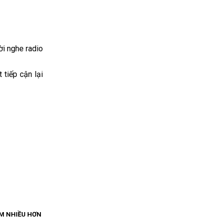
ời nghe radio
 tiếp cận lại
M NHIỀU HƠN