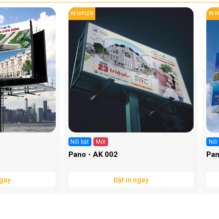
IN HIFLEX
IN H
Nổi bật
Mới
Nổi
Pano - AK 002
Pan
ngay
Đặt in ngay