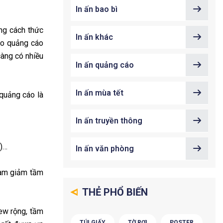
In ấn bao bì
ững cách thức
In ấn khác
no quảng cáo
càng có nhiều
In ấn quảng cáo
In ấn mùa tết
quảng cáo là
In ấn truyền thông
h)…
In ấn văn phòng
 làm giảm tầm
THẺ PHỔ BIẾN
iew rộng, tầm
TÚI GIẤY
TỜ RƠI
POSTER