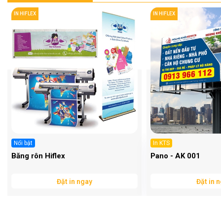
IN HIFLEX
IN HIFLEX
Nổi bật
In KTS
Băng rôn Hiflex
Pano - AK 001
Đặt in ngay
Đặt in 