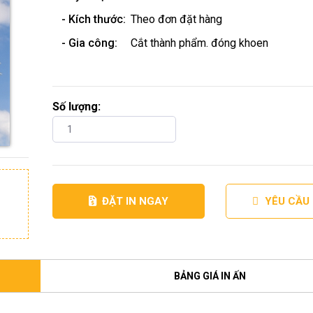
- Kích thước:
Theo đơn đặt hàng
- Gia công:
Cắt thành phẩm. đóng khoen
Số lượng:
ĐẶT IN NGAY
YÊU CẦU
BẢNG GIÁ IN ẤN