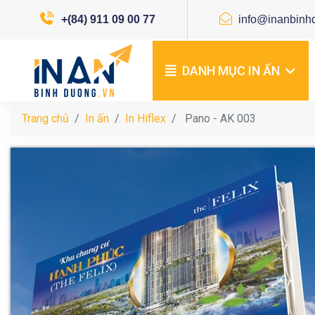
+(84) 911 09 00 77
info@inanbinh
DANH MỤC IN ẤN
Trang chủ
In ấn
In Hiflex
Pano - AK 003