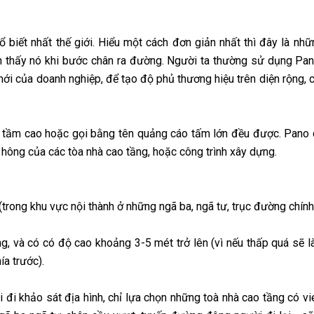
ổ biết nhất thế giới. Hiểu một cách đơn giản nhất thì đây là nh
hìn thấy nó khi bước chân ra đường. Người ta thường sử dụng Pa
i của doanh nghiệp, để tạo độ phủ thương hiệu trên diện rộng, 
o tầm cao hoặc gọi bằng tên quảng cáo tấm lớn đều được. Pano 
hông của các tòa nhà cao tầng, hoặc công trình xây dựng.
(trong khu vực nội thành ở những ngã ba, ngã tư, trục đường chín
ng, và có có độ cao khoảng 3-5 mét trở lên (vì nếu thấp quá sẽ
ía trước).
ải đi khảo sát địa hình, chỉ lựa chọn những toà nhà cao tầng có v