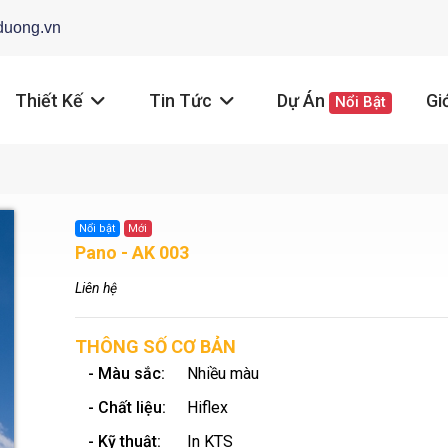
duong.vn
Thiết Kế
Tin Tức
Dự Án
Gi
Nổi Bật
Nổi bật
Mới
Pano - AK 003
Liên hệ
THÔNG SỐ CƠ BẢN
- Màu sắc:
Nhiều màu
- Chất liệu:
Hiflex
- Kỹ thuật:
In KTS