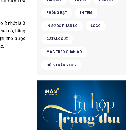
ẽ rất được ưa
PHÔNG BẠT
IN TEM
 ít nhất là 3
IN SƠ DỒ PHÂN LÔ
LOGO
 của nó, hằng
 ghi nhớ được
CATALOGUE
ọ.
MÁC TREO QUẦN ÁO
HỒ SƠ NĂNG LỰC