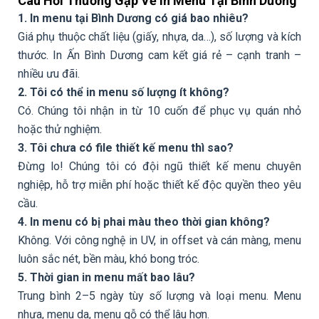
Câu Hỏi Thường Gặp Về In Menu Tại Bình Dương
1. In menu tại Bình Dương có giá bao nhiêu?
Giá phụ thuộc chất liệu (giấy, nhựa, da…), số lượng và kích
thước. In Ấn Bình Dương cam kết giá rẻ – cạnh tranh –
nhiều ưu đãi.
2. Tôi có thể in menu số lượng ít không?
Có. Chúng tôi nhận in từ 10 cuốn để phục vụ quán nhỏ
hoặc thử nghiệm.
3. Tôi chưa có file thiết kế menu thì sao?
Đừng lo! Chúng tôi có đội ngũ thiết kế menu chuyên
nghiệp, hỗ trợ miễn phí hoặc thiết kế độc quyền theo yêu
cầu.
4. In menu có bị phai màu theo thời gian không?
Không. Với công nghệ in UV, in offset và cán màng, menu
luôn sắc nét, bền màu, khó bong tróc.
5. Thời gian in menu mất bao lâu?
Trung bình 2–5 ngày tùy số lượng và loại menu. Menu
nhựa, menu da, menu gỗ có thể lâu hơn.