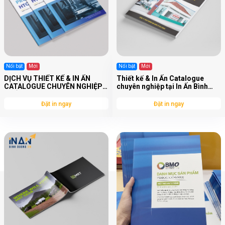
Nổi bật
Mới
Nổi bật
Mới
DỊCH VỤ THIẾT KẾ & IN ẤN
Thiết kế & In Ấn Catalogue
CATALOGUE CHUYÊN NGHIỆP –
chuyên nghiệp tại In Ấn Bình
IN ẤN BÌNH DƯƠNG
Dương
Đặt in ngay
Đặt in ngay