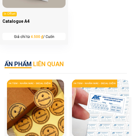
In Offset
Catalogue A4
Giá chỉ từ
4.500 ₫
/ Cuốn
ẤN PHẨM
LIÊN QUAN
IN TEM - NHÃN MÁC - DECAL CUỘN
IN TEM - NHÃN MÁC - DECAL CUỘN