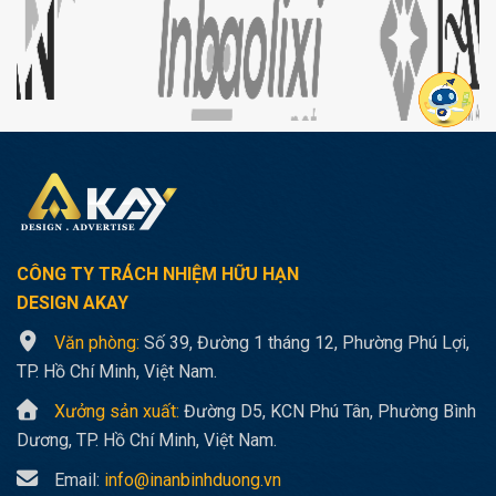
CÔNG TY TRÁCH NHIỆM HỮU HẠN
DESIGN AKAY
Văn phòng:
Số 39, Đường 1 tháng 12, Phường Phú Lợi,
TP. Hồ Chí Minh, Việt Nam.
Xưởng sản xuất:
Đường D5, KCN Phú Tân, Phường Bình
Dương, TP. Hồ Chí Minh, Việt Nam.
Email:
info@inanbinhduong.vn