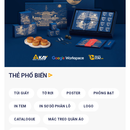
THẺ PHỔ BIẾN
TÚI GIẤY
TỜ RƠI
POSTER
PHÔNG BẠT
IN TEM
IN SƠ DỒ PHÂN LÔ
LOGO
CATALOGUE
MÁC TREO QUẦN ÁO