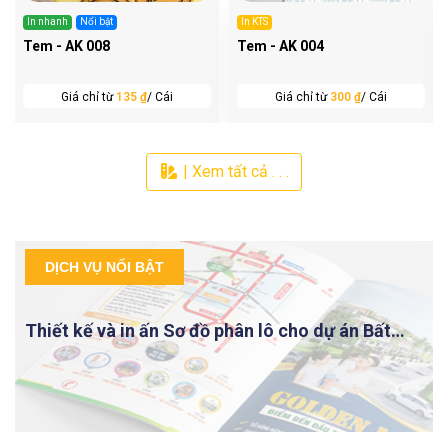
In nhanh
Nổi bật
In KTS
Tem - AK 008
Tem - AK 004
Giá chỉ từ
135 ₫
/ Cái
Giá chỉ từ
300 ₫
/ Cái
| Xem tất cả . . .
DỊCH VỤ NỔI BẬT
Thiết kế và in ấn Sơ đồ phân lô cho dự án Bất
động sản