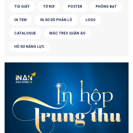
TÚI GIẤY
TỜ RƠI
POSTER
PHÔNG BẠT
IN TEM
IN SƠ DỒ PHÂN LÔ
LOGO
CATALOGUE
MÁC TREO QUẦN ÁO
HỒ SƠ NĂNG LỰC