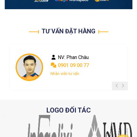
TƯ VẤN ĐẶT HÀNG
NV: Phan Châu
NV: Nguyễn Ngọc
0901 09 00 77
0367 048 004
Nhân viên tư vấn
Nhân viên tư vấn
LOGO ĐỐI TÁC