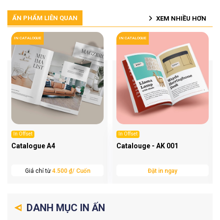
ẤN PHẨM LIÊN QUAN
XEM NHIỀU HƠN
IN CATALOGUE
IN CATALOGUE
In Offset
In Offset
Catalogue A4
Catalouge - AK 001
Giá chỉ từ
4.500 ₫/ Cuốn
Đặt in ngay
DANH MỤC IN ẤN