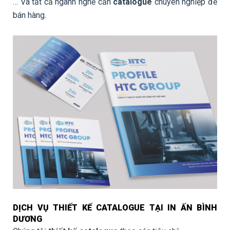
… Và tất cả ngành nghề cần
catalogue
chuyên nghiệp để
bán hàng.
DỊCH VỤ THIẾT KẾ CATALOGUE TẠI IN ẤN BÌNH
DƯƠNG