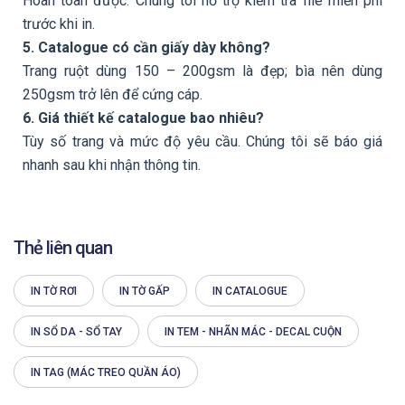
Hoàn toàn được. Chúng tôi hỗ trợ kiểm tra file miễn phí
trước khi in.
5. Catalogue có cần giấy dày không?
Trang ruột dùng 150 – 200gsm là đẹp; bìa nên dùng
250gsm trở lên để cứng cáp.
6. Giá thiết kế catalogue bao nhiêu?
Tùy số trang và mức độ yêu cầu. Chúng tôi sẽ báo giá
nhanh sau khi nhận thông tin.
Thẻ liên quan
IN TỜ RƠI
IN TỜ GẤP
IN CATALOGUE
IN SỔ DA - SỔ TAY
IN TEM - NHÃN MÁC - DECAL CUỘN
IN TAG (MÁC TREO QUẦN ÁO)