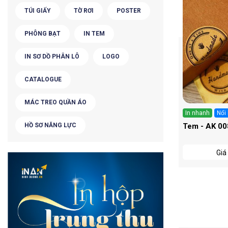
TÚI GIẤY
TỜ RƠI
POSTER
PHÔNG BẠT
IN TEM
IN SƠ DỒ PHÂN LÔ
LOGO
CATALOGUE
MÁC TREO QUẦN ÁO
Nổi bật
In nhanh
Nổi 
HỒ SƠ NĂNG LỰC
Tag - AK 003
Tem - AK 00
Giá chỉ từ
380 ₫
/ Cái
Giá