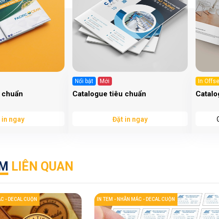
Nổi bật
Mới
In Offse
u chuẩn
Catalogue tiêu chuẩn
Catalo
 in ngay
Đặt in ngay
ẨM
LIÊN QUAN
ÁC - DECAL CUỘN
IN TEM - NHÃN MÁC - DECAL CUỘN