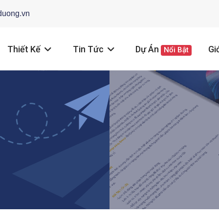
duong.vn
Thiết Kế
Tin Tức
Dự Án
Gi
Nổi Bật