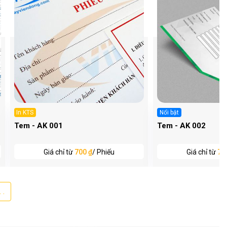
In KTS
Nổi bật
Tem - AK 001
Tem - AK 002
Giá chỉ từ
700 ₫
/ Phiếu
Giá chỉ từ
75
 .