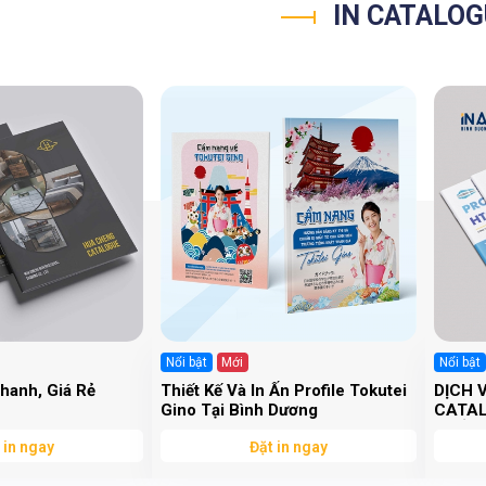
IN CATALO
Nổi bật
Mới
Nổi bật
hanh, Giá Rẻ
Thiết Kế Và In Ấn Profile Tokutei
DỊCH V
Gino Tại Bình Dương
CATAL
IN ẤN
 in ngay
Đặt in ngay