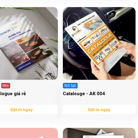
Mới
Nổi bật
alogue giá rẻ
Catalouge - AK 004
Đặt in ngay
Đặt in ngay