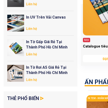
Liên hệ
In UV Trên Vải Canvas
Liên hệ
Mới
In Tờ Gấp Giá Rẻ Tại
Catalogue tiê
Thành Phố Hồ Chí Minh
Liên hệ
Đặt
In Tờ Rơi A5 Giá Rẻ Tại
Thành Phố Hồ Chí Minh
Liên hệ
ẤN PH
THẺ PHỔ BIẾN
IN TAG (MÁC TREO QUẦN ÁO)
IN TEM - NHÃN M