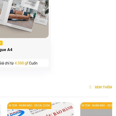
t
gue A4
Giá chỉ từ
4.500 ₫
/ Cuốn
XEM THÊM
IN TEM - NHÃN MÁC - DECAL CUỘN
IN TEM - NHÃN MÁC - DECA