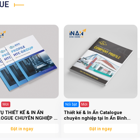
GUE
Mới
Nổi bật
Mới
Ụ THIẾT KẾ & IN ẤN
Thiết kế & In Ấn Catalogue
OGUE CHUYÊN NGHIỆP –
chuyên nghiệp tại In Ấn Bình
 BÌNH DƯƠNG
Dương
Đặt in ngay
Đặt in ngay