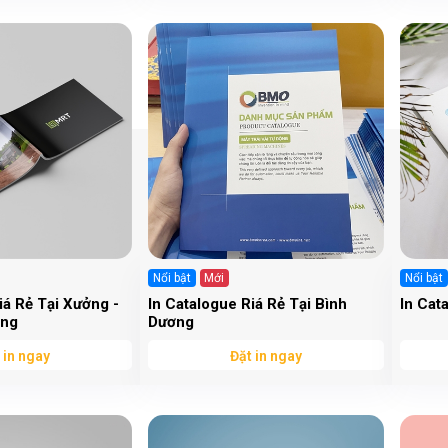
Nổi bật
Mới
Nổi bật
iá Rẻ Tại Xưởng -
In Catalogue Riá Rẻ Tại Bình
In Cat
ơng
Dương
 in ngay
Đặt in ngay