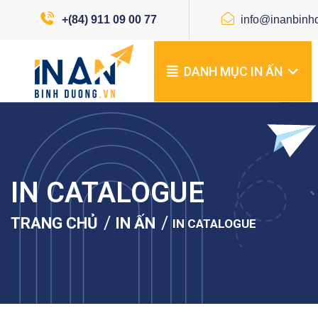
+(84) 911 09 00 77
info@inanbinh
DANH MỤC IN ẤN
IN CATALOGUE
/
/
TRANG CHỦ
IN ẤN
IN CATALOGUE