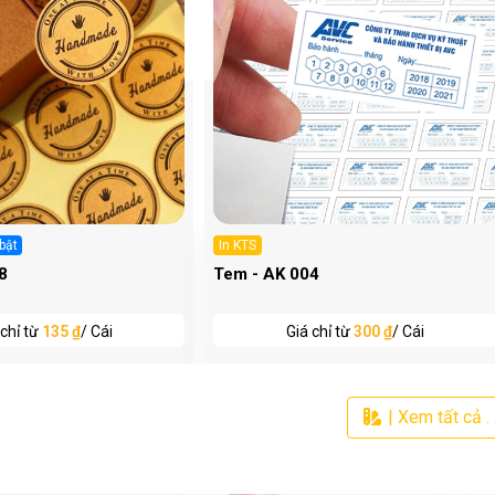
bật
In KTS
8
Tem - AK 004
 chỉ từ
135 ₫
/ Cái
Giá chỉ từ
300 ₫
/ Cái
| Xem tất cả . .