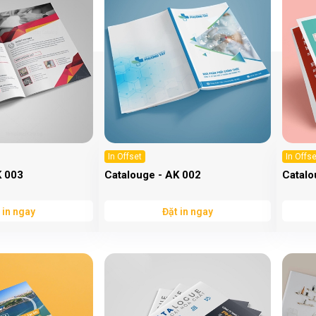
In Offset
In Offse
K 003
Catalouge - AK 002
Catalo
 in ngay
Đặt in ngay