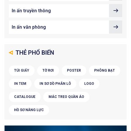
In ấn truyền thông
In ấn văn phòng
THẺ PHỔ BIẾN
TÚI GIẤY
TỜ RƠI
POSTER
PHÔNG BẠT
IN TEM
IN SƠ DỒ PHÂN LÔ
LOGO
CATALOGUE
MÁC TREO QUẦN ÁO
HỒ SƠ NĂNG LỰC