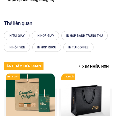
Thẻ liên quan
IN TÚI GIẤY
IN HỘP GIẤY
IN HỘP BÁNH TRUNG THU
IN HỘP YẾN
IN HỘP RƯỢU
IN TÚI COFFEE
ẤN PHẨM LIÊN QUAN
XEM NHIỀU HƠN
IN TÚI GIẤY
IN TÚI GIẤY