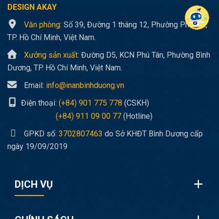
DESIGN AKAY
Văn phòng:
Số 39, Đường 1 tháng 12, Phường Phú Lợi,
TP. Hồ Chí Minh, Việt Nam.
Xưởng sản xuất:
Đường D5, KCN Phú Tân, Phường Bình
Dương, TP. Hồ Chí Minh, Việt Nam.
Email:
info@inanbinhduong.vn
Điện thoại:
(+84) 901 775 778
(CSKH)
(+84) 911 09 00 77
(Hotline)
GPKD số:
3702807463
do Sở KHĐT Bình Dương cấp
ngày 19/09/2019
DỊCH VỤ