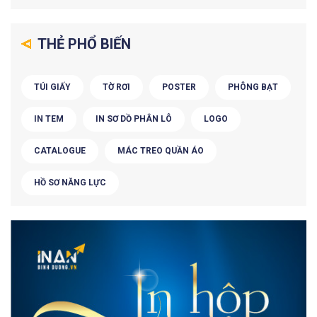
THẺ PHỔ BIẾN
TÚI GIẤY
TỜ RƠI
POSTER
PHÔNG BẠT
IN TEM
IN SƠ DỒ PHÂN LÔ
LOGO
CATALOGUE
MÁC TREO QUẦN ÁO
HỒ SƠ NĂNG LỰC