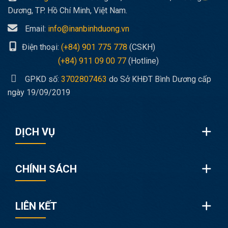
Dương, TP. Hồ Chí Minh, Việt Nam.
Email:
info@inanbinhduong.vn
Điện thoại:
(+84) 901 775 778
(CSKH)
(+84) 911 09 00 77
(Hotline)
GPKD số:
3702807463
do Sở KHĐT Bình Dương cấp
ngày 19/09/2019
DỊCH VỤ
CHÍNH SÁCH
LIÊN KẾT