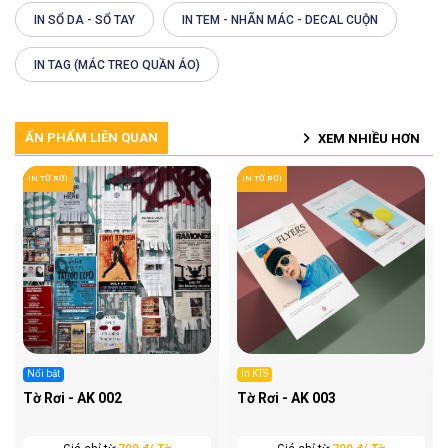
IN SỔ DA - SỔ TAY
IN TEM - NHÃN MÁC - DECAL CUỘN
IN TAG (MÁC TREO QUẦN ÁO)
ẤN PHẨM LIÊN QUAN
XEM NHIỀU HƠN
IN TỜ RƠI
IN TỜ RƠI
Nổi bật
In KTS
Tờ Rơi - AK 002
Tờ Rơi - AK 003