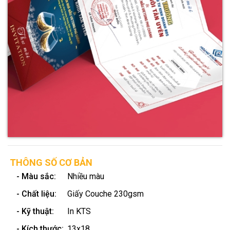
THÔNG SỐ CƠ BẢN
- Màu sắc:
Nhiều màu
- Chất liệu:
Giấy Couche 230gsm
- Kỹ thuật:
In KTS
- Kích thước:
13x18