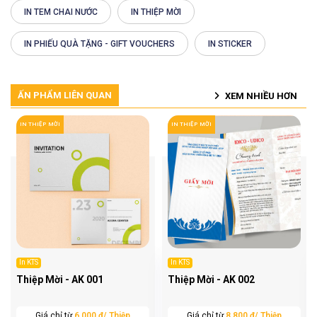
IN TEM CHAI NƯỚC
IN THIỆP MỜI
IN PHIẾU QUÀ TẶNG - GIFT VOUCHERS
IN STICKER
ẤN PHẨM LIÊN QUAN
XEM NHIỀU HƠN
IN THIỆP MỜI
IN THIỆP MỜI
In KTS
In KTS
Thiệp Mời - AK 001
Thiệp Mời - AK 002
Giá chỉ từ
6.000 ₫/ Thiệp
Giá chỉ từ
8.800 ₫/ Thiệp