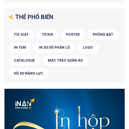
THẺ PHỔ BIẾN
TÚI GIẤY
TỜ RƠI
POSTER
PHÔNG BẠT
IN TEM
IN SƠ DỒ PHÂN LÔ
LOGO
CATALOGUE
MÁC TREO QUẦN ÁO
HỒ SƠ NĂNG LỰC