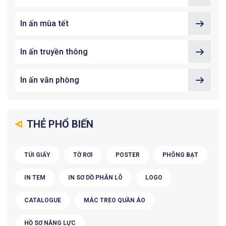
In ấn mùa tết
In ấn truyền thông
In ấn văn phòng
THẺ PHỔ BIẾN
TÚI GIẤY
TỜ RƠI
POSTER
PHÔNG BẠT
IN TEM
IN SƠ DỒ PHÂN LÔ
LOGO
CATALOGUE
MÁC TREO QUẦN ÁO
HỒ SƠ NĂNG LỰC