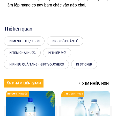
làm lớp màng co này bám chắc vào nắp chai.
Thẻ liên quan
IN MENU – THỰC ĐƠN
IN SƠ ĐỒ PHÂN LÔ
IN TEM CHAI NƯỚC
IN THIỆP MỜI
IN PHIẾU QUÀ TẶNG - GIFT VOUCHERS
IN STICKER
ẤN PHẨM LIÊN QUAN
XEM NHIỀU HƠN
IN TEM CHAI NƯỚC
IN TEM CHAI NƯỚC