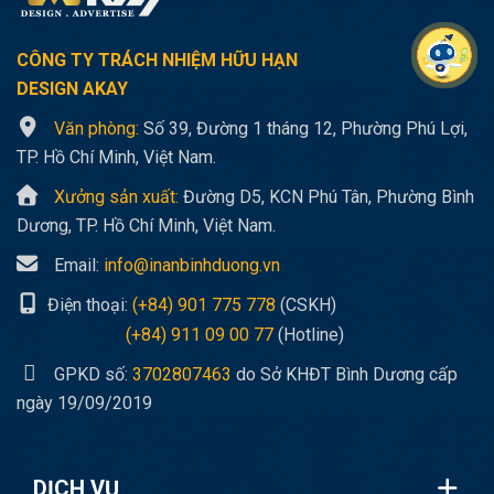
CÔNG TY TRÁCH NHIỆM HỮU HẠN
DESIGN AKAY
Văn phòng:
Số 39, Đường 1 tháng 12, Phường Phú Lợi,
TP. Hồ Chí Minh, Việt Nam.
Xưởng sản xuất:
Đường D5, KCN Phú Tân, Phường Bình
Dương, TP. Hồ Chí Minh, Việt Nam.
Email:
info@inanbinhduong.vn
Điện thoại:
(+84) 901 775 778
(CSKH)
(+84) 911 09 00 77
(Hotline)
GPKD số:
3702807463
do Sở KHĐT Bình Dương cấp
ngày 19/09/2019
DỊCH VỤ