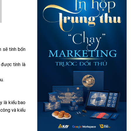
 sẽ tính bốn
được tính là
u.
y là kiểu bao
 công và kiểu