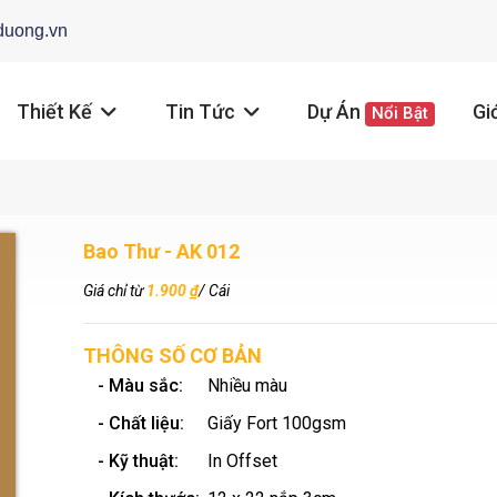
duong.vn
Thiết Kế
Tin Tức
Dự Án
Gi
Nổi Bật
Bao Thư - AK 012
Giá chỉ từ
1.900 ₫
/ Cái
THÔNG SỐ CƠ BẢN
- Màu sắc:
Nhiều màu
- Chất liệu:
Giấy Fort 100gsm
- Kỹ thuật:
In Offset