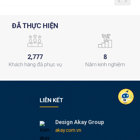
ĐÃ THỰC HIỆN
,
2
7
7
7
8
Khách hàng
đã phục vụ
Năm
kinh nghiệm
LIÊN KẾT
Design Akay Group
akay.com.vn