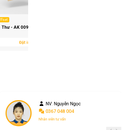
Offset
In Offset
 Thư - AK 009
Bao Thư - AK 008
Đặt in ngay
Đặt in ngay
NV: Phong le
0901 775 778
Chăm sóc khách hàng