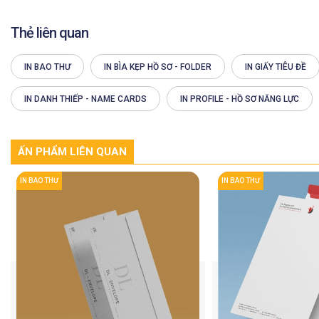
Thẻ liên quan
IN BAO THƯ
IN BÌA KẸP HỒ SƠ - FOLDER
IN GIẤY TIÊU ĐỀ
IN DANH THIẾP - NAME CARDS
IN PROFILE - HỒ SƠ NĂNG LỰC
ẤN PHẨM LIÊN QUAN
IN BAO THƯ
IN BAO THƯ