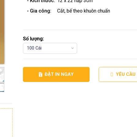
- Kích thước:
12 x 22 nắp 3cm
- Gia công:
Cắt, bế theo khuôn chuẩn
Số lượng:
100 Cái
ĐẶT IN NGAY
YÊU CẦU