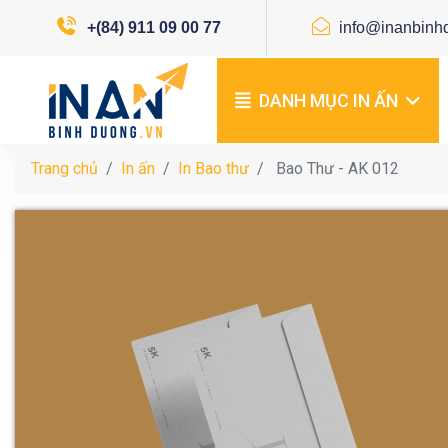
+(84) 911 09 00 77
info@inanbinh
DANH MỤC IN ẤN
Trang chủ
In ấn
In Bao thư
Bao Thư - AK 012