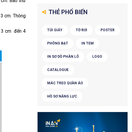
3 cm. Bao thư
THẺ PHỔ BIẾN
n 3 cm. Thông
TÚI GIẤY
TỜ RƠI
POSTER
g 3 cm đến 4
PHÔNG BẠT
IN TEM
IN SƠ DỒ PHÂN LÔ
LOGO
CATALOGUE
MÁC TREO QUẦN ÁO
HỒ SƠ NĂNG LỰC