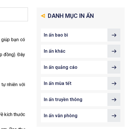
DANH MỤC IN ẤN
In ấn bao bì
y giúp bạn có
In ấn khác
ợp đồng). Đây
In ấn quảng cáo
In ấn mùa tết
 tự nhiên với
In ấn truyền thông
về kích thước
In ấn văn phòng