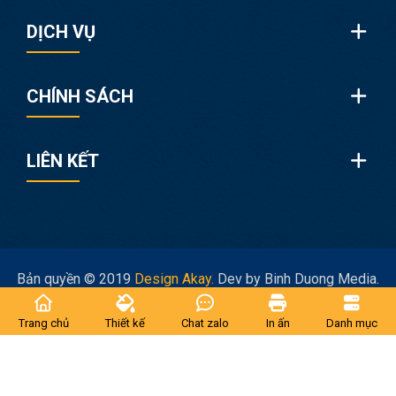
DỊCH VỤ
CHÍNH SÁCH
LIÊN KẾT
Bản quyền © 2019
Design Akay.
Dev by Binh Duong Media.
Trang chủ
Thiết kế
Chat zalo
In ấn
Danh mục