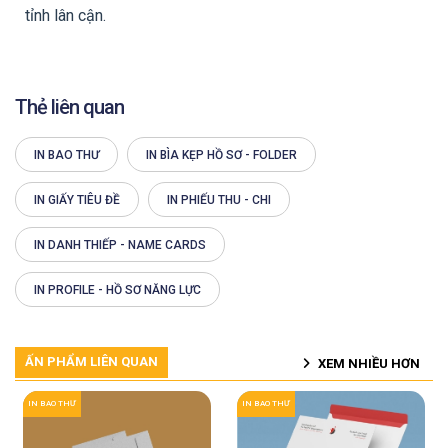
tỉnh lân cận.
Thẻ liên quan
IN BAO THƯ
IN BÌA KẸP HỒ SƠ - FOLDER
IN GIẤY TIÊU ĐỀ
IN PHIẾU THU - CHI
IN DANH THIẾP - NAME CARDS
IN PROFILE - HỒ SƠ NĂNG LỰC
ẤN PHẨM LIÊN QUAN
XEM NHIỀU HƠN
IN BAO THƯ
IN BAO THƯ