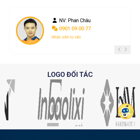
NV: Phan Châu
0901 09 00 77
Nhân viên tư vấn
LOGO ĐỐI TÁC