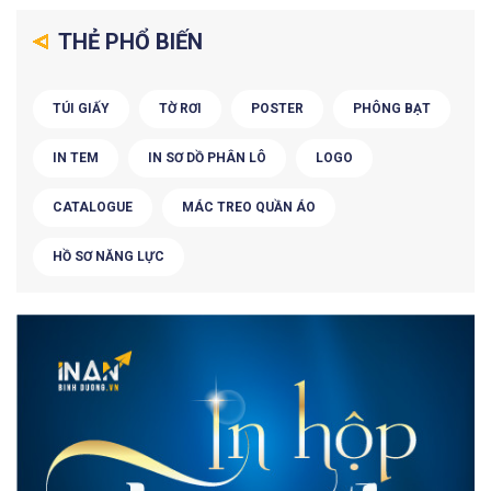
THẺ PHỔ BIẾN
TÚI GIẤY
TỜ RƠI
POSTER
PHÔNG BẠT
IN TEM
IN SƠ DỒ PHÂN LÔ
LOGO
CATALOGUE
MÁC TREO QUẦN ÁO
HỒ SƠ NĂNG LỰC