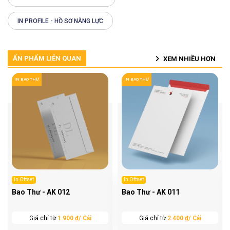
IN PROFILE - HỒ SƠ NĂNG LỰC
ẤN PHẨM LIÊN QUAN
XEM NHIỀU HƠN
IN BAO THƯ
IN BAO THƯ
In Offset
In Offset
Bao Thư - AK 012
Bao Thư - AK 011
Giá chỉ từ
1.900 ₫/ Cái
Giá chỉ từ
2.400 ₫/ Cái