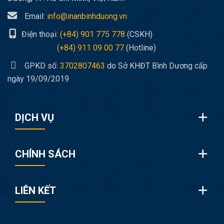
Email:
info@inanbinhduong.vn
Điện thoại:
(+84) 901 775 778
(CSKH)
(+84) 911 09 00 77
(Hotline)
GPKD số:
3702807463
do Sở KHĐT Bình Dương cấp
ngày 19/09/2019
DỊCH VỤ
CHÍNH SÁCH
LIÊN KẾT