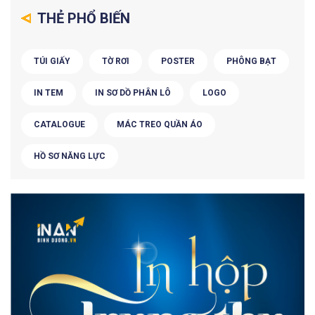
THẺ PHỔ BIẾN
TÚI GIẤY
TỜ RƠI
POSTER
PHÔNG BẠT
IN TEM
IN SƠ DỒ PHÂN LÔ
LOGO
CATALOGUE
MÁC TREO QUẦN ÁO
HỒ SƠ NĂNG LỰC