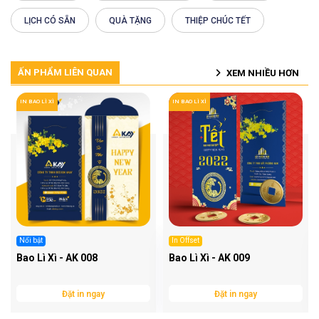
LỊCH CÓ SẴN
QUÀ TẶNG
THIỆP CHÚC TẾT
ẤN PHẨM LIÊN QUAN
XEM NHIỀU HƠN
IN BAO LÌ XÌ
IN BAO LÌ XÌ
Nổi bật
In Offset
Bao Lì Xì - AK 008
Bao Lì Xì - AK 009
Đặt in ngay
Đặt in ngay