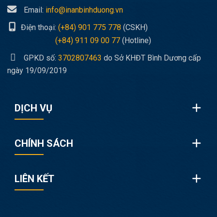
Email:
info@inanbinhduong.vn
Điện thoại:
(+84) 901 775 778
(CSKH)
(+84) 911 09 00 77
(Hotline)
GPKD số:
3702807463
do Sở KHĐT Bình Dương cấp
ngày 19/09/2019
DỊCH VỤ
CHÍNH SÁCH
LIÊN KẾT