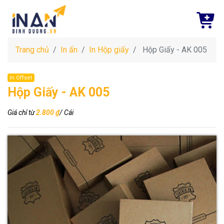
Trang chủ
In ấn
In Hộp giấy
Hộp Giấy - AK 005
In Offset
Hộp Giấy - AK 005
Giá chỉ từ
2.800 ₫
/ Cái