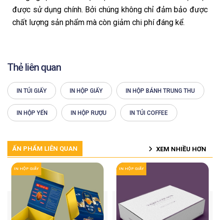
được sử dụng chính. Bởi chúng không chỉ đảm bảo được
chất lượng sản phẩm mà còn giảm chi phí đáng kể.
Thẻ liên quan
IN TÚI GIẤY
IN HỘP GIẤY
IN HỘP BÁNH TRUNG THU
IN HỘP YẾN
IN HỘP RƯỢU
IN TÚI COFFEE
ẤN PHẨM LIÊN QUAN
XEM NHIỀU HƠN
IN HỘP GIẤY
IN HỘP GIẤY