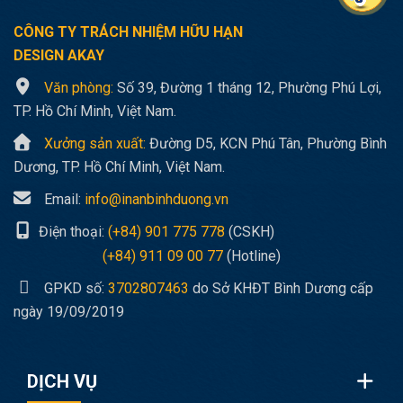
CÔNG TY TRÁCH NHIỆM HỮU HẠN
DESIGN AKAY
Văn phòng:
Số 39, Đường 1 tháng 12, Phường Phú Lợi,
TP. Hồ Chí Minh, Việt Nam.
Xưởng sản xuất:
Đường D5, KCN Phú Tân, Phường Bình
Dương, TP. Hồ Chí Minh, Việt Nam.
Email:
info@inanbinhduong.vn
Điện thoại:
(+84) 901 775 778
(CSKH)
(+84) 911 09 00 77
(Hotline)
GPKD số:
3702807463
do Sở KHĐT Bình Dương cấp
ngày 19/09/2019
DỊCH VỤ