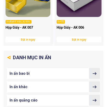
in ofset 4 màu, ép kim.
In KTS
Hộp Giấy - AK 007
Hộp Giấy - AK 006
Đặt in ngay
Đặt in ngay
DANH MỤC IN ẤN
In ấn bao bì
In ấn khác
In ấn quảng cáo