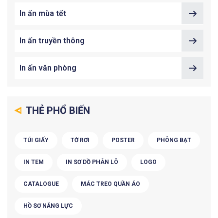
In ấn mùa tết
In ấn truyền thông
In ấn văn phòng
THẺ PHỔ BIẾN
TÚI GIẤY
TỜ RƠI
POSTER
PHÔNG BẠT
IN TEM
IN SƠ DỒ PHÂN LÔ
LOGO
CATALOGUE
MÁC TREO QUẦN ÁO
HỒ SƠ NĂNG LỰC