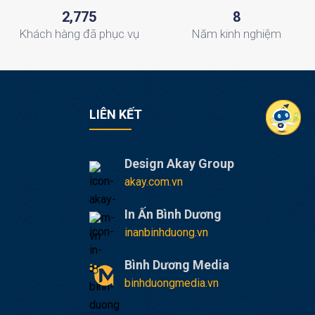
,
2
7
7
5
8
Khách hàng
đã phục vụ
Năm
kinh nghiệm
LIÊN KẾT
Design Akay Group
akay.com.vn
In Ấn Bình Dương
inanbinhduong.vn
Bình Dương Media
binhduongmedia.vn