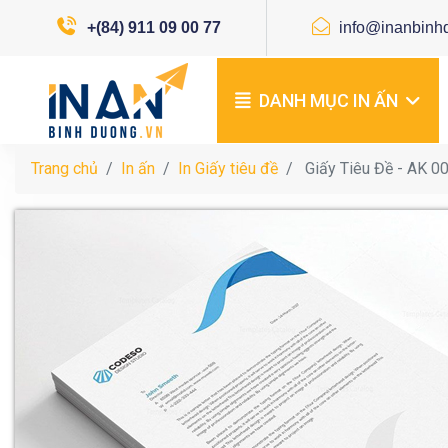
+(84) 911 09 00 77
info@inanbinh
DANH MỤC IN ẤN
Trang chủ
In ấn
In Giấy tiêu đề
Giấy Tiêu Đề - AK 0