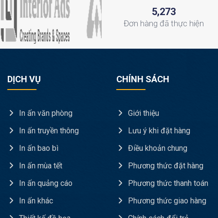
,
5
2
7
3
Đơn hàng
đã thực hiện
DỊCH VỤ
CHÍNH SÁCH
In ấn văn phòng
Giới thiệu
In ấn truyền thông
Lưu ý khi đặt hàng
In ấn bao bì
Điều khoản chung
In ấn mùa tết
Phương thức đặt hàng
In ấn quảng cáo
Phương thức thanh toán
In ấn khác
Phương thức giao hàng