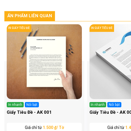
ẤN PHẨM LIÊN QUAN
IN GIẤY TIÊU ĐỀ
IN GIẤY TIÊU ĐỀ
In nhanh
Nổi bật
In nhanh
Nổi bật
Giấy Tiêu Đề - AK 001
Giấy Tiêu Đề - AK 0
Giá chỉ từ
1.500 ₫/ Tờ
Giá chỉ từ
1.4