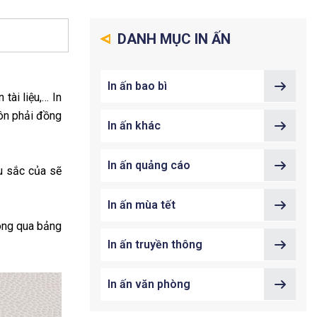
DANH MỤC IN ẤN
In ấn bao bì
 tài liệu,… In
uôn phải đồng
In ấn khác
In ấn quảng cáo
u sắc của sẽ
In ấn mùa tết
hông qua bảng
In ấn truyền thông
In ấn văn phòng