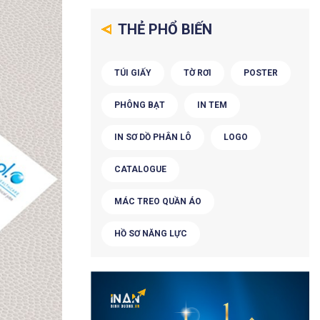
THẺ PHỔ BIẾN
TÚI GIẤY
TỜ RƠI
POSTER
PHÔNG BẠT
IN TEM
IN SƠ DỒ PHÂN LÔ
LOGO
CATALOGUE
MÁC TREO QUẦN ÁO
HỒ SƠ NĂNG LỰC