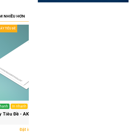
M NHIỀU HƠN
IẤY TIÊU ĐỀ
IN GIẤY TIÊU ĐỀ
nhanh
In nhanh
In nhanh
In nhanh
y Tiêu Đề - AK 004
Giấy Tiêu Đề - AK 005
Đặt in ngay
Đặt in ngay