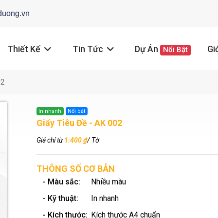
duong.vn
Thiết Kế
Tin Tức
Dự Án
Gi
Nổi Bật
02
In nhanh
Nổi bật
Giấy Tiêu Đề - AK 002
Giá chỉ từ
1.400 ₫
/ Tờ
THÔNG SỐ CƠ BẢN
- Màu sắc:
Nhiều màu
- Kỹ thuật:
In nhanh
- Kích thước:
Kích thước A4 chuẩn