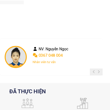
NV: Phong le
0901 775 778
Chăm sóc khách hàng
ĐÃ THỰC HIỆN