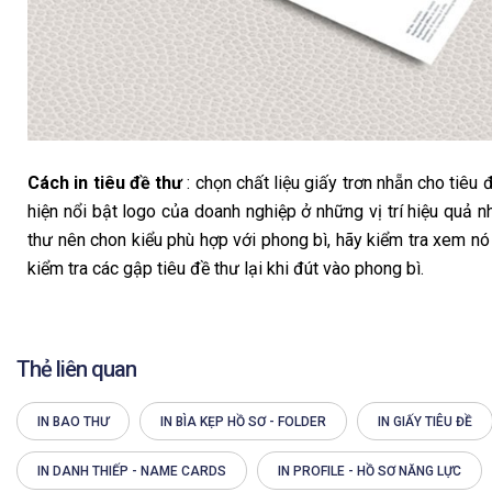
Cách in tiêu đề thư
: chọn chất liệu giấy trơn nhẵn cho tiêu 
hiện nổi bật logo của doanh nghiệp ở những vị trí hiệu quả n
thư nên chon kiểu phù hợp với phong bì, hãy kiểm tra xem nó
kiểm tra các gập tiêu đề thư lại khi đút vào phong bì.
Thẻ liên quan
IN BAO THƯ
IN BÌA KẸP HỒ SƠ - FOLDER
IN GIẤY TIÊU ĐỀ
IN DANH THIẾP - NAME CARDS
IN PROFILE - HỒ SƠ NĂNG LỰC