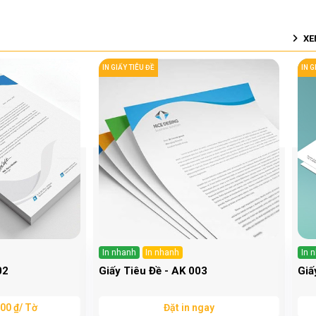
XE
IN GIẤY TIÊU ĐỀ
IN G
In nhanh
In nhanh
In 
02
Giấy Tiêu Đề - AK 003
Giấ
00 ₫/ Tờ
Đặt in ngay