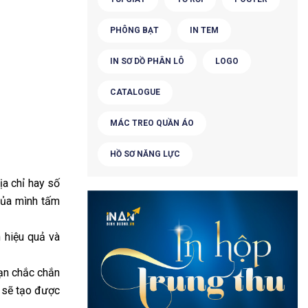
PHÔNG BẠT
IN TEM
IN SƠ DỒ PHÂN LÔ
LOGO
CATALOGUE
MÁC TREO QUẦN ÁO
HỒ SƠ NĂNG LỰC
ịa chỉ hay số
 của mình tấm
 hiệu quả và
bạn chắc chắn
n sẽ tạo được