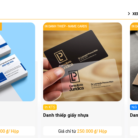
XE
S
IN DANH THIẾP - NAME CARDS
IN 
In KTS
Nổi
Danh thiếp giấy nhựa
Dan
00 ₫/ Hộp
Giá chỉ từ
250.000 ₫/ Hộp