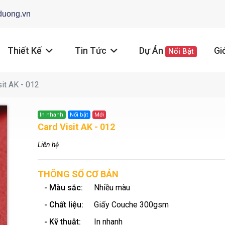
duong.vn
Thiết Kế
Tin Tức
Dự Án
Gi
Nổi Bật
it AK - 012
In nhanh
Nổi bật
Mới
Card Visit AK - 012
Liên hệ
THÔNG SỐ CƠ BẢN
- Màu sắc:
Nhiều màu
- Chất liệu:
Giấy Couche 300gsm
- Kỹ thuật:
In nhanh