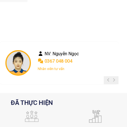
NV: Phong le
0901 775 778
Chăm sóc khách hàng
ĐÃ THỰC HIỆN