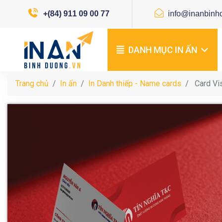
+(84) 911 09 00 77
info@inanbinh
DANH MỤC IN ẤN
Trang chủ
In ấn
In Danh thiếp - Name cards
Card Vis