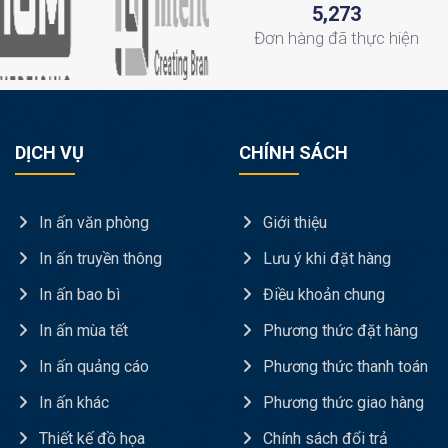
,
5
2
7
3
Đơn hàng
đã thực hiện
DỊCH VỤ
CHÍNH SÁCH
In ấn văn phòng
Giới thiệu
In ấn truyền thông
Lưu ý khi đặt hàng
In ấn bao bì
Điều khoản chung
In ấn mùa tết
Phương thức đặt hàng
In ấn quảng cáo
Phương thức thanh toán
In ấn khác
Phương thức giao hàng
Thiết kế đồ họa
Chính sách đổi trả