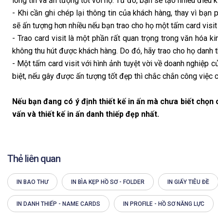
lòng tin và ấn tượng tốt với họ. Từ đó, bạn sẽ tạo nhiều điều 
- Khi cần ghi chép lại thông tin của khách hàng, thay vì bạn
sẽ ấn tượng hơn nhiều nếu bạn trao cho họ một tấm card visit
- Trao card visit là một phần rất quan trọng trong văn hóa
không thu hút được khách hàng. Do đó, hãy trao cho họ danh 
- Một tấm card visit với hình ảnh tuyệt vời về doanh nghiệp c
biệt, nếu gây được ấn tượng tốt đẹp thì chắc chắn công việc c
Nếu bạn đang có ý định thiết kế in ấn mà chưa biết chọn c
vấn và thiết kế in ấn danh thiếp đẹp nhất.
Thẻ liên quan
IN BAO THƯ
IN BÌA KẸP HỒ SƠ - FOLDER
IN GIẤY TIÊU ĐỀ
IN DANH THIẾP - NAME CARDS
IN PROFILE - HỒ SƠ NĂNG LỰC