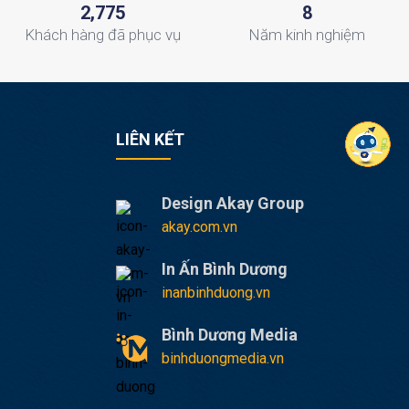
,
2
7
7
5
8
Khách hàng
đã phục vụ
Năm
kinh nghiệm
LIÊN KẾT
Design Akay Group
akay.com.vn
In Ấn Bình Dương
inanbinhduong.vn
Bình Dương Media
binhduongmedia.vn