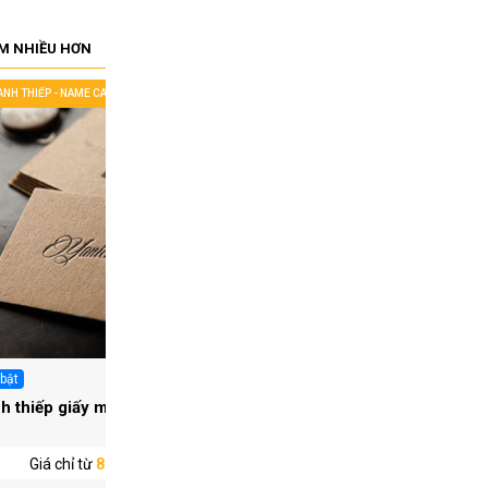
M NHIỀU HƠN
DANH THIẾP - NAME CARDS
IN DANH THIẾP - NAME CARDS
 bật
In KTS
h thiếp giấy mỹ thuật
Thẻ nhựa nhân viên
Giá chỉ từ
85.000 ₫/ Hộp
Giá chỉ từ
6.900 ₫/ T