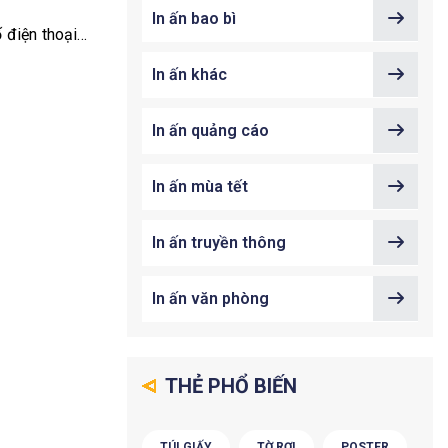
In ấn bao bì
ố điện thoại…
In ấn khác
In ấn quảng cáo
In ấn mùa tết
In ấn truyền thông
In ấn văn phòng
THẺ PHỔ BIẾN
TÚI GIẤY
TỜ RƠI
POSTER