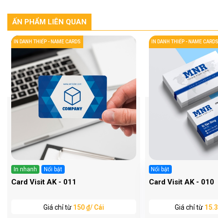
ẤN PHẨM LIÊN QUAN
IN DANH THIẾP - NAME CARDS
IN DANH THIẾP - NAME CARD
In nhanh
Nổi bật
Nổi bật
Card Visit AK - 011
Card Visit AK - 010
Giá chỉ từ
150 ₫/ Cái
Giá chỉ từ
15.3