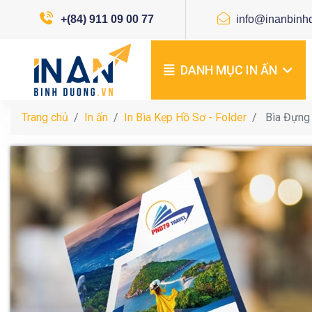
+(84) 911 09 00 77
info@inanbinh
DANH MỤC IN ẤN
Trang chủ
In ấn
In Bìa Kẹp Hồ Sơ - Folder
Bìa Đựng 