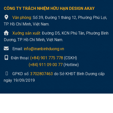
CÔNG TY TRÁCH NHIỆM HỮU HẠN
DESIGN AKAY
Văn phòng:
Số 39, Đường 1 tháng 12, Phường Phú Lợi,
TP. Hồ Chí Minh, Việt Nam.
Xưởng sản xuất:
Đường D5, KCN Phú Tân, Phường Bình
Dương, TP. Hồ Chí Minh, Việt Nam.
Email:
info@inanbinhduong.vn
Điện thoại:
(+84) 901 775 778
(CSKH)
(+84) 911 09 00 77
(Hotline)
GPKD số:
3702807463
do Sở KHĐT Bình Dương cấp
ngày 19/09/2019
Bản quyền © 2019
Design Akay.
Dev by Binh Duong Media.