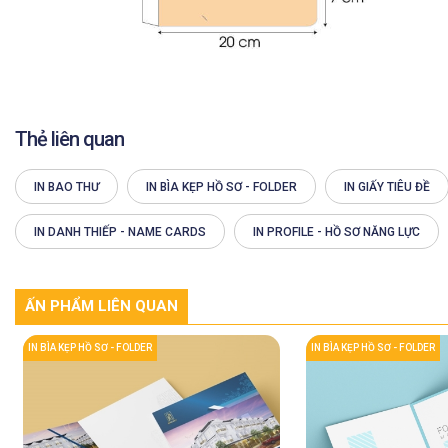
Thẻ liên quan
IN BAO THƯ
IN BÌA KẸP HỒ SƠ - FOLDER
IN GIẤY TIÊU ĐỀ
IN DANH THIẾP - NAME CARDS
IN PROFILE - HỒ SƠ NĂNG LỰC
ẤN PHẨM LIÊN QUAN
IN BÌA KẸP HỒ SƠ - FOLDER
IN BÌA KẸP HỒ SƠ - FOLDER