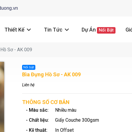
duong.vn
Thiết Kế
Tin Tức
Dự Án
Gi
Nổi Bật
Hồ Sơ - AK 009
Nổi bật
Bìa Đựng Hồ Sơ - AK 009
Liên hệ
THÔNG SỐ CƠ BẢN
- Màu sắc:
Nhiều màu
- Chất liệu:
Giấy Couche 300gsm
- Kỹ thuật:
In Offset