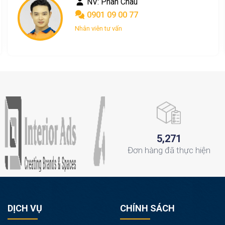
NV: Nguyễn Ngọc
0367 048 004
Nhân viên tư vấn
,
5
2
7
1
Đơn hàng
đã thực hiện
DỊCH VỤ
CHÍNH SÁCH