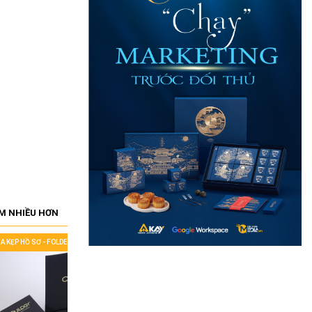
M NHIỀU HƠN
ÌA KẸP HỒ SƠ - FOLDER
IN BÌA KẸP HỒ SƠ - FOLDER