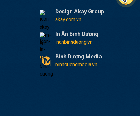
Design Akay Group
akay.com.vn
In Ấn Bình Dương
inanbinhduong.vn
Bình Dương Media
binhduongmedia.vn