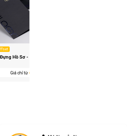
Offset
In Offset
 Đựng Hồ Sơ - AK 003
Bìa Đựng Hồ Sơ - AK 004
Giá chỉ từ
6.600 ₫/ Cái
Giá chỉ từ
6.600 ₫/ Cá