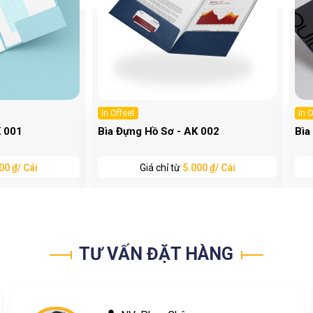
In Offset
In 
K 001
Bìa Đựng Hồ Sơ - AK 002
Bìa
00 ₫/ Cái
Giá chỉ từ
5.000 ₫/ Cái
TƯ VẤN ĐẶT HÀNG