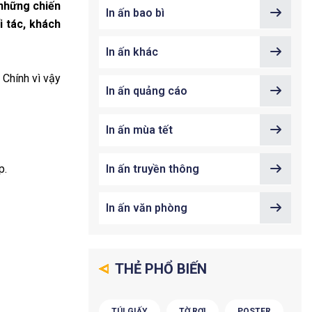
 những chiến
In ấn bao bì
i tác, khách
In ấn khác
 Chính vì vậy
In ấn quảng cáo
In ấn mùa tết
p.
In ấn truyền thông
In ấn văn phòng
THẺ PHỔ BIẾN
TÚI GIẤY
TỜ RƠI
POSTER