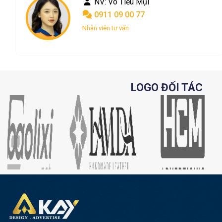
NV: Phan Châu
0901 09 00 77
Nhân viên tư vấn
LOGO ĐỐI TÁC