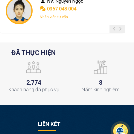
NV: Phong le
0901 775 778
Chăm sóc khách hàng
ĐÃ THỰC HIỆN
,
2
7
7
4
8
Khách hàng
đã phục vụ
Năm
kinh nghiệm
LIÊN KẾT