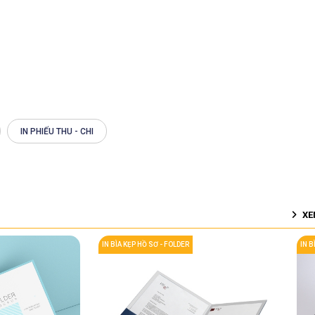
IN PHIẾU THU - CHI
XE
IN BÌA KẸP HỒ SƠ - FOLDER
IN B