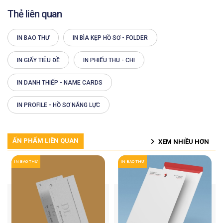
Thẻ liên quan
IN BAO THƯ
IN BÌA KẸP HỒ SƠ - FOLDER
IN GIẤY TIÊU ĐỀ
IN PHIẾU THU - CHI
IN DANH THIẾP - NAME CARDS
IN PROFILE - HỒ SƠ NĂNG LỰC
ẤN PHẨM LIÊN QUAN
XEM NHIỀU HƠN
IN BAO THƯ
IN BAO THƯ