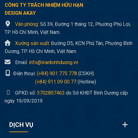
CÔNG TY TRÁCH NHIỆM HỮU HẠN
DESIGN AKAY
Văn phòng:
Số 39, Đường 1 tháng 12, Phường Phú Lợi,
TP. Hồ Chí Minh, Việt Nam.
Xưởng sản xuất:
Đường D5, KCN Phú Tân, Phường Bình
Dương, TP. Hồ Chí Minh, Việt Nam.
Email:
info@inanbinhduong.vn
Điện thoại:
(+84) 901 775 778
(CSKH)
(+84) 911 09 00 77
(Hotline)
GPKD số:
3702807463
do Sở KHĐT Bình Dương cấp
ngày 19/09/2019
DỊCH VỤ