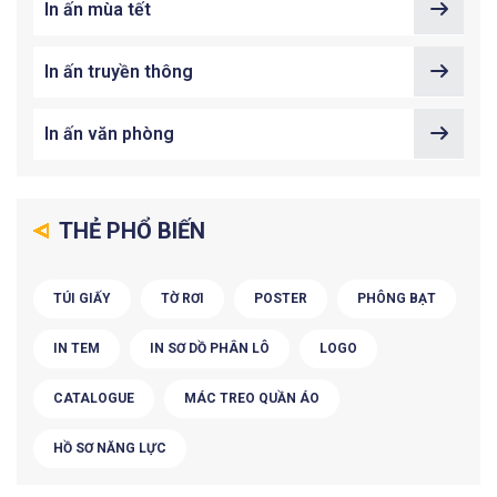
In ấn mùa tết
In ấn truyền thông
In ấn văn phòng
THẺ PHỔ BIẾN
TÚI GIẤY
TỜ RƠI
POSTER
PHÔNG BẠT
IN TEM
IN SƠ DỒ PHÂN LÔ
LOGO
CATALOGUE
MÁC TREO QUẦN ÁO
HỒ SƠ NĂNG LỰC