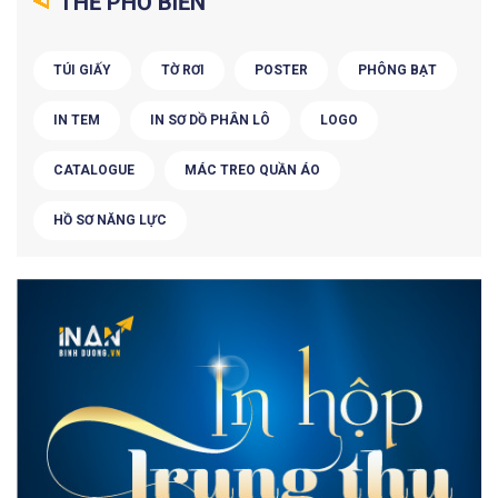
THẺ PHỔ BIẾN
TÚI GIẤY
TỜ RƠI
POSTER
PHÔNG BẠT
IN TEM
IN SƠ DỒ PHÂN LÔ
LOGO
CATALOGUE
MÁC TREO QUẦN ÁO
HỒ SƠ NĂNG LỰC