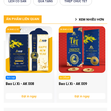
LỊCH CÓ SẴN
QUÀ TẶNG
THIỆP CHÚC TẾT
ẤN PHẨM LIÊN QUAN
XEM NHIỀU HƠN
IN BAO LÌ XÌ
IN BAO LÌ XÌ
Nổi bật
In Offset
Bao Lì Xì - AK 008
Bao Lì Xì - AK 009
Đặt in ngay
Đặt in ngay