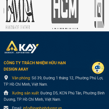
CÔNG TY TRÁCH NHIỆM HỮU HẠN
DESIGN AKAY
Văn phòng:
Số 39, Đường 1 tháng 12, Phường Phú Lợi,
TP. Hồ Chí Minh, Việt Nam.
Xưởng sản xuất:
Đường D5, KCN Phú Tân, Phường Bình
Dương, TP. Hồ Chí Minh, Việt Nam.
Email:
info@inanbinhduong.vn