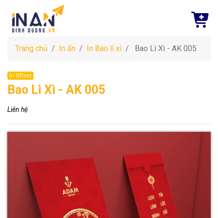
Trang chủ
In ấn
In Bao lì xì
Bao Lì Xì - AK 005
In Offset
Bao Lì Xì - AK 005
Liên hệ