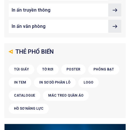
In ấn truyền thông
In ấn văn phòng
THẺ PHỔ BIẾN
TÚI GIẤY
TỜ RƠI
POSTER
PHÔNG BẠT
IN TEM
IN SƠ DỒ PHÂN LÔ
LOGO
CATALOGUE
MÁC TREO QUẦN ÁO
HỒ SƠ NĂNG LỰC