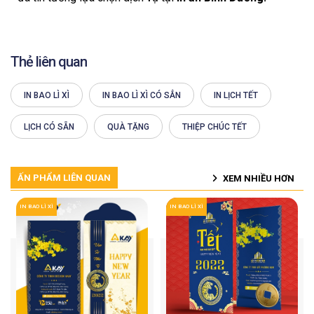
Thẻ liên quan
IN BAO LÌ XÌ
IN BAO LÌ XÌ CÓ SẲN
IN LỊCH TẾT
LỊCH CÓ SẴN
QUÀ TẶNG
THIỆP CHÚC TẾT
ẤN PHẨM LIÊN QUAN
XEM NHIỀU HƠN
IN BAO LÌ XÌ
IN BAO LÌ XÌ