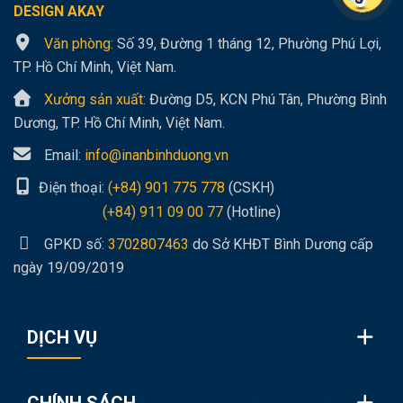
DESIGN AKAY
Văn phòng:
Số 39, Đường 1 tháng 12, Phường Phú Lợi,
TP. Hồ Chí Minh, Việt Nam.
Xưởng sản xuất:
Đường D5, KCN Phú Tân, Phường Bình
Dương, TP. Hồ Chí Minh, Việt Nam.
Email:
info@inanbinhduong.vn
Điện thoại:
(+84) 901 775 778
(CSKH)
(+84) 911 09 00 77
(Hotline)
GPKD số:
3702807463
do Sở KHĐT Bình Dương cấp
ngày 19/09/2019
DỊCH VỤ