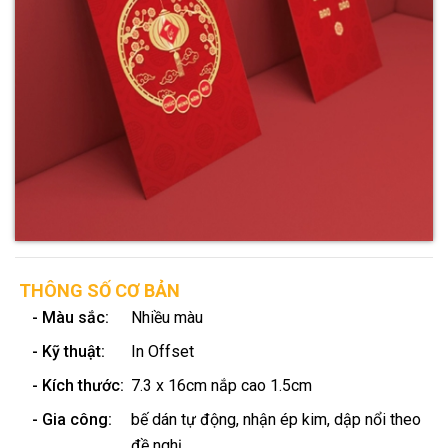
THÔNG SỐ CƠ BẢN
- Màu sắc:
Nhiều màu
- Kỹ thuật:
In Offset
- Kích thước:
7.3 x 16cm nắp cao 1.5cm
- Gia công:
bế dán tự động, nhận ép kim, dập nổi theo
đề nghị