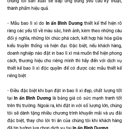
chúng tôi sản xuất sẽ đáp ứng đúng yêu cầu kỹ thuật,
thành phẩm hiệu quả.
- Mẫu bao lì xì do
In ấn Bình Dương
thiết kế thể hiện rõ
ràng các yếu tố về màu sắc, hình ảnh, kèm theo những câu
đối ý nghĩa, những lời chúc phá cách, kết hợp hài hòa giữa
kiểu truyền thống và hiện đại. Đặc biệt, nếu khách hàng,
doanh nghiệp nào đặt in bao lì xì mà muốn thể hiện phong
cách, thương hiệu cho riêng mình thì hãy đến với dịch vụ
thiết kế bao lì xì độc quyền để có được các mẫu thiết kế
riêng biệt.
- Điều đặc biệt khi bạn đặt in bao lì xì đẹp, chất lượng tốt
tại
In ấn Bình Dương
là bảng giá có sức mạnh tranh tốt
trên thị trường. Ngoài ra, khi đặt in với số lượng lớn, chúng
tôi sẽ dành tặng nhiều chương trình khuyến mãi và ưu đãi
đặc biệt, thay cho lời tri ân của chúng tôi khi khách hàng
đã tin tưởng lựa chọn dịch vụ tại
In ấn Bình Dương.