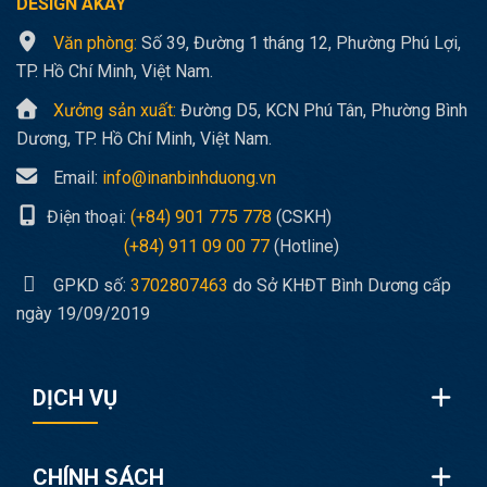
DESIGN AKAY
Văn phòng:
Số 39, Đường 1 tháng 12, Phường Phú Lợi,
TP. Hồ Chí Minh, Việt Nam.
Xưởng sản xuất:
Đường D5, KCN Phú Tân, Phường Bình
Dương, TP. Hồ Chí Minh, Việt Nam.
Email:
info@inanbinhduong.vn
Điện thoại:
(+84) 901 775 778
(CSKH)
(+84) 911 09 00 77
(Hotline)
GPKD số:
3702807463
do Sở KHĐT Bình Dương cấp
ngày 19/09/2019
DỊCH VỤ
CHÍNH SÁCH