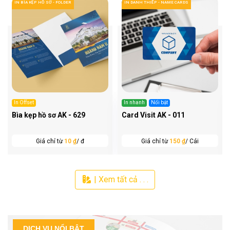
IN BÌA KẸP HỒ SƠ - FOLDER
IN DANH THIẾP - NAME CARDS
In Offset
In nhanh
Nổi bật
Bìa kẹp hồ sơ AK - 629
Card Visit AK - 011
Giá chỉ từ
10 ₫
/ đ
Giá chỉ từ
150 ₫
/ Cái
| Xem tất cả . . .
DỊCH VỤ NỔI BẬT