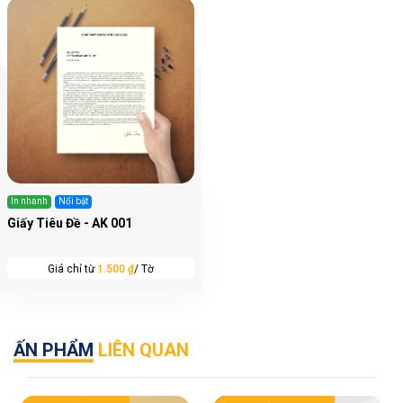
In nhanh
Nổi bật
Giấy Tiêu Đề - AK 001
Giá chỉ từ
1.500 ₫
/ Tờ
ẤN PHẨM
LIÊN QUAN