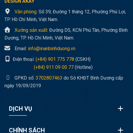
DESIGN AKAY
Văn phòng:
Số 39, Đường 1 tháng 12, Phường Phú Lợi,
TP. Hồ Chí Minh, Việt Nam.
Xưởng sản xuất:
Đường D5, KCN Phú Tân, Phường Bình
Dương, TP. Hồ Chí Minh, Việt Nam.
Email:
info@inanbinhduong.vn
Điện thoại:
(+84) 901 775 778
(CSKH)
(+84) 911 09 00 77
(Hotline)
GPKD số:
3702807463
do Sở KHĐT Bình Dương cấp
ngày 19/09/2019
DỊCH VỤ
CHÍNH SÁCH