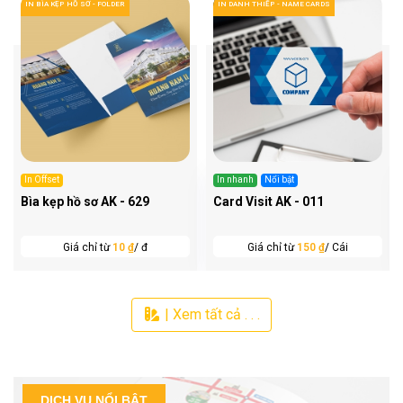
IN BÌA KẸP HỒ SƠ - FOLDER
IN DANH THIẾP - NAME CARDS
In Offset
In nhanh
Nổi bật
Bìa kẹp hồ sơ AK - 629
Card Visit AK - 011
Giá chỉ từ
10 ₫
/ đ
Giá chỉ từ
150 ₫
/ Cái
| Xem tất cả . . .
DỊCH VỤ NỔI BẬT