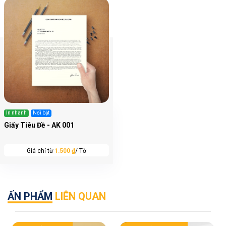
In nhanh
Nổi bật
Giấy Tiêu Đề - AK 001
Giá chỉ từ
1.500 ₫
/ Tờ
ẤN PHẨM
LIÊN QUAN